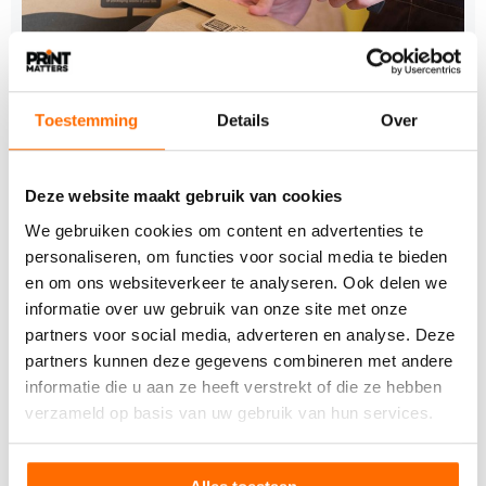
Toestemming
Details
Over
25 JUNI 2026
DS Smith, RE-ZIP EN RAJA Group starten pilot
Deze website maakt gebruik van cookies
voor herbruikbare e-commerceverpakkingen
We gebruiken cookies om content en advertenties te
DS Smith, RE-ZIP en de RAJA Group hebben samen
personaliseren, om functies voor social media te bieden
het initiatief REUSE FAST TRACK gelanceerd. De drie
en om ons websiteverkeer te analyseren. Ook delen we
partners…
informatie over uw gebruik van onze site met onze
partners voor social media, adverteren en analyse. Deze
partners kunnen deze gegevens combineren met andere
informatie die u aan ze heeft verstrekt of die ze hebben
verzameld op basis van uw gebruik van hun services.