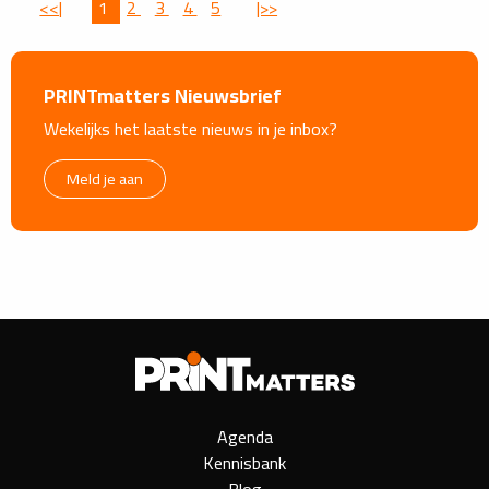
<<|
1
2
3
4
5
|>>
PRINTmatters Nieuwsbrief
Wekelijks het laatste nieuws in je inbox?
Meld je aan
Agenda
Kennisbank