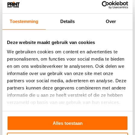
Toestemming
Details
Over
4 AUGUSTUS 2026
​Koenig & Bauer introduceert CutPRO 2.1
Deze website maakt gebruik van cookies
Koenig & Bauer heeft de CutPRO 2.1 geïntroduceerd,
een nieuwe vlakstansmachine voor de verwerking
We gebruiken cookies om content en advertenties te
van…
personaliseren, om functies voor social media te bieden
en om ons websiteverkeer te analyseren. Ook delen we
informatie over uw gebruik van onze site met onze
partners voor social media, adverteren en analyse. Deze
partners kunnen deze gegevens combineren met andere
informatie die u aan ze heeft verstrekt of die ze hebben
verzameld op basis van uw gebruik van hun services.
Alles toestaan