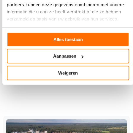
partners kunnen deze gegevens combineren met andere
informatie die u aan ze heeft verstrekt of die ze hebben
verzameld op basis van uw gebruik van hun services.
Alles toestaan
VAN ONZE PARTNER RAINBOW SOLUTIONS
​De winst ligt in de afvalbak: duurzamer en
Aanpassen
winstgever drukken door reductie van afval
Weigeren