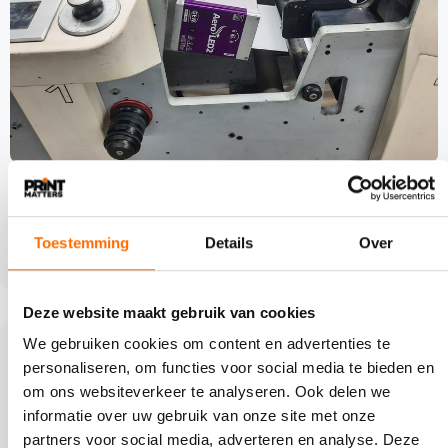
VAN ONZE PARTNER SADECHAF
LED-technologie bij ABC Labels: duurzaam,
efficiënt en toekomstgericht
Toestemming
Details
Over
Deze website maakt gebruik van cookies
We gebruiken cookies om content en advertenties te
personaliseren, om functies voor social media te bieden en
om ons websiteverkeer te analyseren. Ook delen we
informatie over uw gebruik van onze site met onze
partners voor social media, adverteren en analyse. Deze