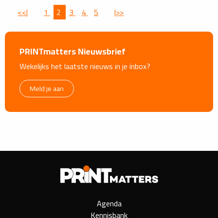
<<|
1
2
3
4
5
|>>
PRINTmatters Nieuwsbrief
Wekelijks het laatste nieuws in je inbox?
Meld je aan
Agenda
Kennisbank