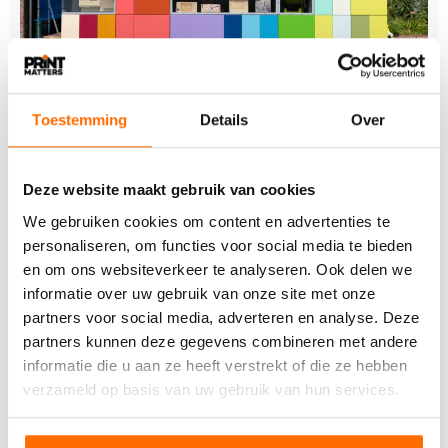
Toestemming
Details
Over
10 APRIL 2026
​Grafisch Museum GRID Groningen nog steeds
Deze website maakt gebruik van cookies
zonder vaste locatie
We gebruiken cookies om content en advertenties te
Grafisch Museum GRID in Groningen zit al ruim drie
personaliseren, om functies voor social media te bieden
jaar zonder vaste huisvesting. Tijdens een debat in…
en om ons websiteverkeer te analyseren. Ook delen we
informatie over uw gebruik van onze site met onze
partners voor social media, adverteren en analyse. Deze
partners kunnen deze gegevens combineren met andere
informatie die u aan ze heeft verstrekt of die ze hebben
verzameld op basis van uw gebruik van hun services.