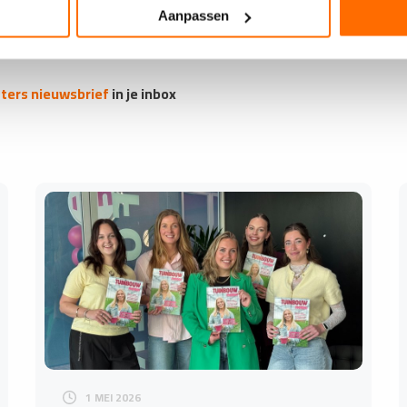
Aanpassen
ers nieuwsbrief
in je inbox​
1 MEI 2026