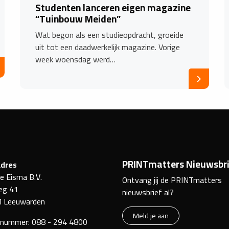
Studenten lanceren eigen magazine
“Tuinbouw Meiden”
Wat begon als een studieopdracht, groeide
uit tot een daadwerkelijk magazine. Vorige
week woensdag werd…
PRINTmatters Nieuwsbri
dres
ke Eisma B.V.
Ontvang jij de PRINTmatters
eg 41
nieuwsbrief al?
 Leeuwarden
Meld je aan
nnummer:
088 - 294 4800