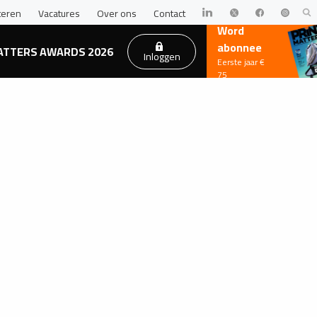
teren
Vacatures
Over ons
Contact
Word
abonnee
ATTERS AWARDS 2026
Inloggen
Eerste jaar €
75