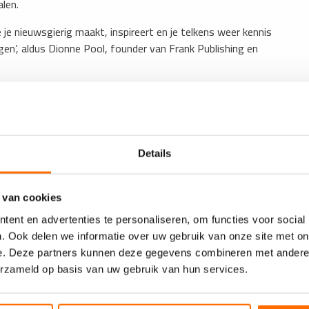
alen.
e je nieuwsgierig maakt, inspireert en je telkens weer kennis
en’, aldus Dionne Pool, founder van Frank Publishing en
ter
, waarin periodiek invloedrijke persoonlijkheden uit sport,
t exclusieve fotografie en verdiepende interviews. Op de
ien. Deze zijn nu te bekijken via het
Instagram account van
Details
 van cookies
ationale edities, waaronder de Verenigde Staten, het Verenigd
ent en advertenties te personaliseren, om functies voor social
Thailand. Met de lancering breidt GQ zijn internationale
. Ook delen we informatie over uw gebruik van onze site met on
werd opgericht in New York, verschijnt inmiddels in meer
e. Deze partners kunnen deze gegevens combineren met andere i
 de jaarlijkse Men of the Year-verkiezing.
erzameld op basis van uw gebruik van hun services.
gevierd tijdens een besloten bijeenkomst in de
nburg, Ray Fuego, Georgy Dendoe (GRGY), Sunnery James.