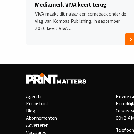
Mediamerk VIVA keert terug
VIVA maakt dit najaar een comeback onder de
vlag van Kompas Publishing. In september
2026 keert VIVA…
Agenda
Bezoeka
Kennisbank
Koninklij
Blog
Celsiusw
Abonnementen
8912 AM
Adverteren
Telefoo
Vacatures