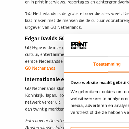
en in print interviews, reportages en achtergrondverh
​’GQ Netherlands is de grotere broer die alles weet. Di
laat maken met de mensen die de cultuur vooruitbreng
uitgever van GQ Netherlands.
Edgar Davids GQ Netherlands Hype-covers
GQ Hype is de internationale digitale coverreeks van GQ
cultuur, entertainment en lifestyle centraal staan me
eerste Nederlandse GQ Hype-cover is Edgar Davids te z
Toestemming
GQ Netherlands
.
Internationale edities
Deze website maakt gebruik
GQ Netherlands sluit zich aan bij een reeks aan intern
We gebruiken cookies om cont
Koninkrijk, Japan, Korea, Italië, het Midden-Oosten en 
websiteverkeer te analyseren
netwerk verder uit. Het mannenmagazine, dat in 1957 
media, adverteren en analys
dan twintig markten. Bekende rubrieken zijn onder meer
verstrekt of die ze hebben v
​Foto boven: De introductie van GQ Netherlands werd 
Amsterdamse club Jimmy Woo. V.l.n.r.: Robbert Rode