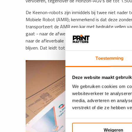
vervoeren, tegenover de Horizon-AGV’s die tot 1.500
De Keenon-robots zijn inmiddels bij twee niet nader
Mobiele Robot (AMR); kenmerkend is dat deze zonder v
transporteert de AMR een kar met bedrukte vellen van 
gaat - naar de afwerking op de begane grond. Bij de a
naar de afleverbalie waar klanten zich melden. In be
blijven. Dat leidt tot serieuze arbeidsbesparing en het
Toestemming
Deze website maakt gebruik
We gebruiken cookies om cont
websiteverkeer te analyseren
media, adverteren en analys
verstrekt of die ze hebben v
Weigeren