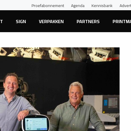
Proefabonnement
Agenda
Kennisbank
Adver
NT
SIGN
VERPAKKEN
PARTNERS
PRINTM