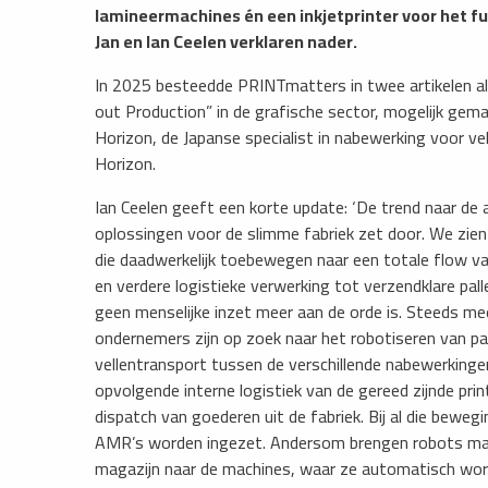
lamineermachines én een inkjetprinter voor het f
Jan en Ian Ceelen verklaren nader.
​In 2025 besteedde PRINTmatters in twee artikelen al
out Production” in de grafische sector, mogelijk gem
Horizon, de Japanse specialist in nabewerking voor vel
Horizon.
Ian Ceelen geeft een korte update: ‘De trend naar de
oplossingen voor de slimme fabriek zet door. We zien
die daadwerkelijk toebewegen naar een totale flow va
en verdere logistieke verwerking tot verzendklare palle
geen menselijke inzet meer aan de orde is. Steeds me
ondernemers zijn op zoek naar het robotiseren van pap
vellentransport tussen de verschillende nabewerkinge
opvolgende interne logistiek van de gereed zijnde pri
dispatch van goederen uit de fabriek. Bij al die bewe
AMR’s worden ingezet. Andersom brengen robots mate
magazijn naar de machines, waar ze automatisch wor