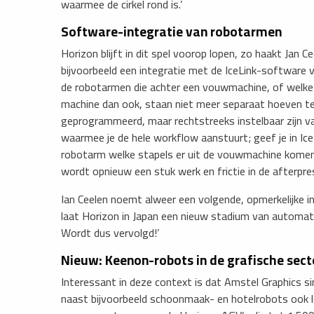
waarmee de cirkel rond is.’
​Software-integratie van robotarmen
Horizon blijft in dit spel voorop lopen, zo haakt Jan Ce
bijvoorbeeld een integratie met de IceLink-software
de robotarmen die achter een vouwmachine, of welke
machine dan ook, staan niet meer separaat hoeven t
geprogrammeerd, maar rechtstreeks instelbaar zijn v
waarmee je de hele workflow aanstuurt; geef je in Ic
robotarm welke stapels er uit de vouwmachine komen 
wordt opnieuw een stuk werk en frictie in de afterp
Ian Ceelen noemt alweer een volgende, opmerkelijke i
laat Horizon in Japan een nieuw stadium van automatis
Wordt dus vervolgd!’
​Nieuw: Keenon-robots in de grafische sect
​Interessant in deze context is dat Amstel Graphics si
naast bijvoorbeeld schoonmaak- en hotelrobots ook l