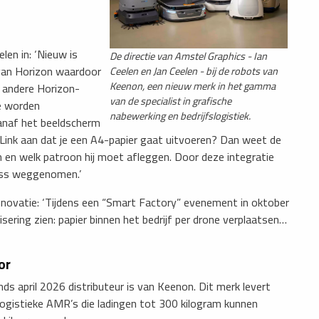
elen in: ‘Nieuw is
De directie van Amstel Graphics - Ian
 van Horizon waardoor
Ceelen en Jan Ceelen - bij de robots van
Keenon, een nieuw merk in het gamma
 andere Horizon-
van de specialist in grafische
e worden
nabewerking en bedrijfslogistiek.
anaf het beeldscherm
eLink aan dat je een A4-papier gaat uitvoeren? Dan weet de
en welk patroon hij moet afleggen. Door deze integratie
ress weggenomen.’
nnovatie: ‘Tijdens een “Smart Factory” evenement in oktober
ering zien: papier binnen het bedrijf per drone verplaatsen…
or
nds april 2026 distributeur is van Keenon. Dit merk levert
ogistieke AMR’s die ladingen tot 300 kilogram kunnen