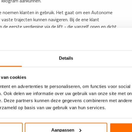
 kilogram aankunnen.
 te noemen klanten in gebruik. Het gaat om een Autonome
aste trajecten kunnen navigeren. Bij de ene klant
de eerste verdieping via de lift - die vanzelf open en dicht
ndere klant verplaatst hij eindproducten van de productie
ide gevallen kunnen productiemedewerkers op hun werkplek
 vereenvoudigt de interne logistiek.
Details
 van cookies
ent en advertenties te personaliseren, om functies voor social
. Ook delen we informatie over uw gebruik van onze site met on
e. Deze partners kunnen deze gegevens combineren met andere i
erzameld op basis van uw gebruik van hun services.
Aanpassen