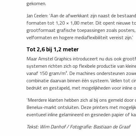
gekomen.
Jan Ceelen: ‘Aan de afwerkkant zijn naast de best
formaten tot 1,20 × 1,80 meter. Dit opent nieuwe t
grootformaat grafische toepassingen zoals posters,
velformaten en hogere mediaflexibiliteit vereist zijn.’
Tot 2,6 bij 1,2 meter
Maar Amstel Graphics introduceert nu dus ook grootf
systemen richten zich op flexibele productie van kle
vanaf 150 gram/m². De machines ondersteunen zowel s
combinatie daarvan binnen één systeem. Vellen tot c
bedrukt en gestapeld, met mogelijkheden voor inline
‘Meerdere klanten hebben zich al bij ons gemeld door
Benelux-markt ontsluiten. Deze printers met mogelijke
eventueel inline gelamineerd en gesneden papier of kart
​Tekst: Wim Danhof / Fotografie: Bastiaan de Graaf