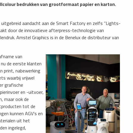
ullcolour bedrukken van grootformaat papier en karton.
 uitgebreid aandacht aan de Smart Factory en zelfs “Lights-
aakt door de innovatieve afterpress-technologie van
lendruk. Amstel Graphics is in de Benelux de distributeur van
 afname van
 nu de eerste klanten
n print, nabewerking
ts waarbij vrijwel
er grafische
ierinvoer en -uitvoer,
n, maar ook de
ntproducten tot de
gingen kunnen AGV’s en
rialen uit het
den ingelegd,