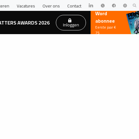
teren
Vacatures
Over ons
Contact
Word
abonnee
ATTERS AWARDS 2026
Inloggen
Eerste jaar €
75