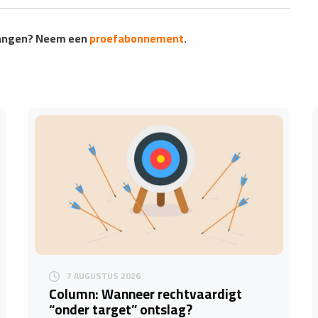
vangen? Neem een
proefabonnement
.
7 AUGUSTUS 2026
Column: Wanneer rechtvaardigt
“onder target” ontslag?