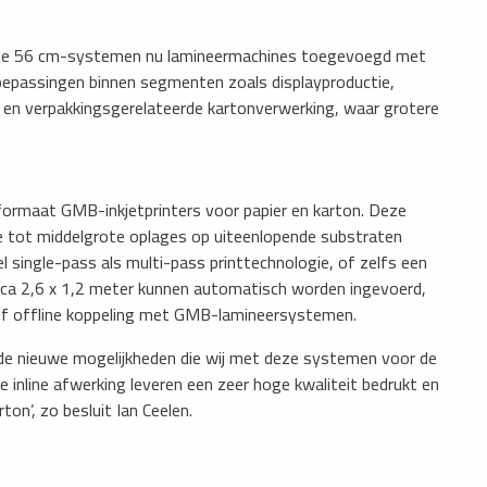
aande 56 cm-systemen nu lamineermachines toegevoegd met
oepassingen binnen segmenten zoals displayproductie,
 en verpakkingsgerelateerde kartonverwerking, waar grotere
ormaat GMB-inkjetprinters voor papier en karton. Deze
ine tot middelgrote oplages op uiteenlopende substraten
ingle-pass als multi-pass printtechnologie, of zelfs een
irca 2,6 x 1,2 meter kunnen automatisch worden ingevoerd,
 of offline koppeling met GMB-lamineersystemen.
 de nieuwe mogelijkheden die wij met deze systemen voor de
 inline afwerking leveren een zeer hoge kwaliteit bedrukt en
on’, zo besluit Ian Ceelen.