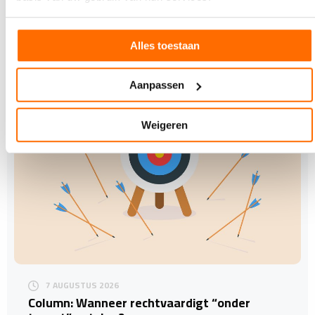
Holbox bestaat dit jaar 50 jaar. Dat werd eind mei
gevierd tijdens een feestelijke open dag in het
nieuwe…
Alles toestaan
Aanpassen
Weigeren
7 AUGUSTUS 2026
Column: Wanneer rechtvaardigt “onder