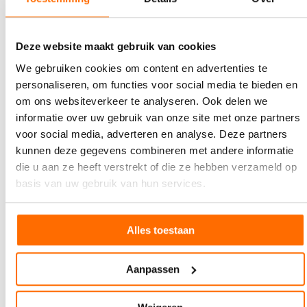
ontwikkelt en presenteert ENTR toonaangevende VR-
ervaringen, zowel op de eigen locatie als in samenwerking met
musea, merken en partners.
Deze website maakt gebruik van cookies
Op de
website
is meer informatie te vinden over het museum,
We gebruiken cookies om content en advertenties te
de openingstijden en de locatie.
personaliseren, om functies voor social media te bieden en
om ons websiteverkeer te analyseren. Ook delen we
informatie over uw gebruik van onze site met onze partners
voor social media, adverteren en analyse. Deze partners
kunnen deze gegevens combineren met andere informatie
die u aan ze heeft verstrekt of die ze hebben verzameld op
basis van uw gebruik van hun services.
Alles toestaan
Aanpassen
Bron en beelden:
ENTR