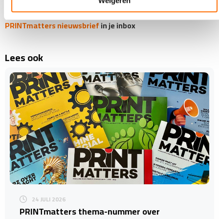
Weigeren
Blijf op de hoogte: ontvang wekelijks de
gratis
PRINTmatters nieuwsbrief
in je inbox
Lees ook
24 JULI 2026
​PRINTmatters thema-nummer over