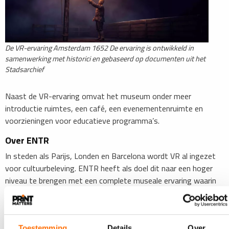
De VR-ervaring Amsterdam 1652 De ervaring is ontwikkeld in
samenwerking met historici en gebaseerd op documenten uit het
Stadsarchief
​Naast de VR-ervaring omvat het museum onder meer
introductie ruimtes, een café, een evenementenruimte en
voorzieningen voor educatieve programma’s.
Over ENTR
In steden als Parijs, Londen en Barcelona wordt VR al ingezet
voor cultuurbeleving. ENTR heeft als doel dit naar een hoger
niveau te brengen met een complete museale ervaring waarin
hoogwaardige VR-technologie centraal staat, met Nederland
als startpunt.
Via het museum in Amsterdam en mobiele VR-boxen
Toestemming
Details
Over