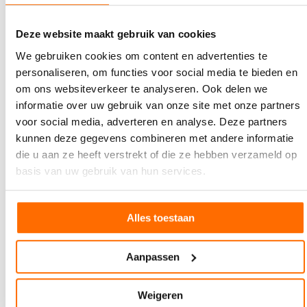
Blijf op de hoogte: ontvang wekelijks de
PRINTmatters
Deze website maakt gebruik van cookies
nieuwsbrief
in je inbox
We gebruiken cookies om content en advertenties te
personaliseren, om functies voor social media te bieden en
om ons websiteverkeer te analyseren. Ook delen we
Lees ook
informatie over uw gebruik van onze site met onze partners
voor social media, adverteren en analyse. Deze partners
kunnen deze gegevens combineren met andere informatie
die u aan ze heeft verstrekt of die ze hebben verzameld op
basis van uw gebruik van hun services.
Alles toestaan
Aanpassen
22 JULI 2026
Weigeren