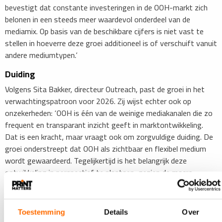
bevestigt dat constante investeringen in de OOH-markt zich
belonen in een steeds meer waardevol onderdeel van de
mediamix. Op basis van de beschikbare cijfers is niet vast te
stellen in hoeverre deze groei additioneel is of verschuift vanuit
andere mediumtypen.’
Duiding
Volgens Sita Bakker, directeur Outreach, past de groei in het
verwachtingspatroon voor 2026. Zij wijst echter ook op
onzekerheden: ‘OOH is één van de weinige mediakanalen die zo
frequent en transparant inzicht geeft in marktontwikkeling.
Dat is een kracht, maar vraagt ook om zorgvuldige duiding. De
groei onderstreept dat OOH als zichtbaar en flexibel medium
wordt gewaardeerd. Tegelijkertijd is het belangrijk deze
ontwikkeling in perspectief te plaatsen, gezien de macro-
economische onzekerheden en de verschillende dynamieken
binnen de markt.’
Toestemming
Details
Over
Bron:
Outreach
.