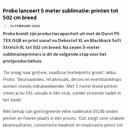
Probo lanceert 5 meter sublimatie: printen tot
502 cm breed
24 FEBRUARI 2026
​Probo breidt zijn productiecapaciteit uit met de Durst P5
TEX iSUB en print vanaf nu Dekostof XL en Blackback Soft
Stretch XL tot 502 cm breed. Na zeven 3-meter
sublimatieprinters is dit de volgende stap voor het
printproductiehuis.
​‘De vraag naar grotere, naadloze textielprints groeit’, aldus
Probo. ‘Beurswanden, retailvisuals, decors en eventbackdrops
worden steeds indrukwekkender. Met 5 meter breed printen
creëer je nu XXL-visuals in één stuk, zonder storende naden in
het beeld.’
Met behulp van geïntegreerde inline sublimatie (iSUB) vinden
printen en fixeren plaats in één proces. ‘Dat zorgt voor stabiele
kleurresultaten, consistente kwaliteit en maatvaste prints tot