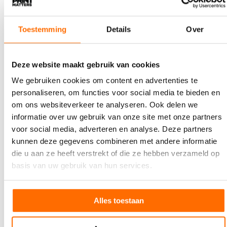
Toestemming
Details
Over
Deze website maakt gebruik van cookies
We gebruiken cookies om content en advertenties te
7 AUGUSTUS 2026
personaliseren, om functies voor social media te bieden en
Holbox viert 50-jarig jubileum
om ons websiteverkeer te analyseren. Ook delen we
Holbox bestaat dit jaar 50 jaar. Dat werd eind mei
informatie over uw gebruik van onze site met onze partners
gevierd tijdens een feestelijke open dag in het
voor social media, adverteren en analyse. Deze partners
nieuwe…
kunnen deze gegevens combineren met andere informatie
die u aan ze heeft verstrekt of die ze hebben verzameld op
basis van uw gebruik van hun services.
Alles toestaan