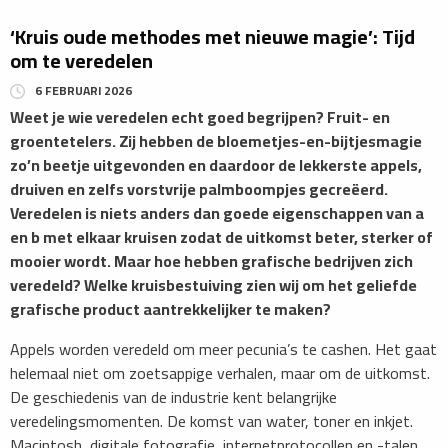
‘Kruis oude methodes met nieuwe magie’: Tijd
om te veredelen
6 FEBRUARI 2026
​Weet je wie veredelen echt goed begrijpen? Fruit- en
groentetelers. Zij hebben de bloemetjes-en-bijtjesmagie
zo’n beetje uitgevonden en daardoor de lekkerste appels,
druiven en zelfs vorstvrije palmboompjes gecreëerd.
Veredelen is niets anders dan goede eigenschappen van a
en b met elkaar kruisen zodat de uitkomst beter, sterker of
mooier wordt. Maar hoe hebben grafische bedrijven zich
veredeld? Welke kruisbestuiving zien wij om het geliefde
grafische product aantrekkelijker te maken?
​Appels worden veredeld om meer pecunia’s te cashen. Het gaat
helemaal niet om zoetsappige verhalen, maar om de uitkomst.
De geschiedenis van de industrie kent belangrijke
veredelingsmomenten. De komst van water, toner en inkjet.
Macintosh, digitale fotografie, internetprotocollen en -talen,