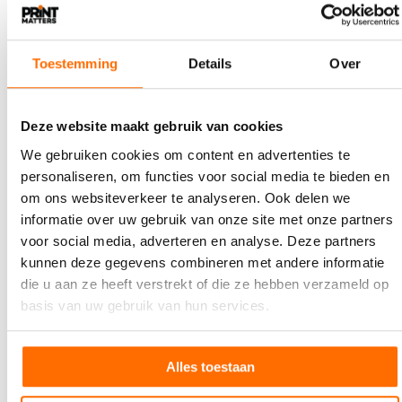
prijs en starten met storytelling. Vertel het verhaal achter je
print. Dat bouwt emotie op, maakt het schaars en verslavend.
Robstolk in Amsterdam gebruikt de keerzijde van het
briefpapier voor typografie en beeld, als etalage voor
Toestemming
Details
Over
ontwerpers en jong talent. Dat is gewoon slim.
Deze website maakt gebruik van cookies
We gebruiken cookies om content en advertenties te
personaliseren, om functies voor social media te bieden en
om ons websiteverkeer te analyseren. Ook delen we
informatie over uw gebruik van onze site met onze partners
voor social media, adverteren en analyse. Deze partners
kunnen deze gegevens combineren met andere informatie
die u aan ze heeft verstrekt of die ze hebben verzameld op
basis van uw gebruik van hun services.
Alles toestaan