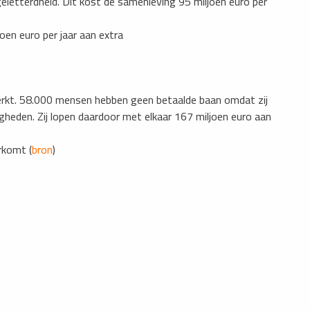
letterdheid. Dit kost de samenleving 95 miljoen euro per
en euro per jaar aan extra
erkt. 58.000 mensen hebben geen betaalde baan omdat zij
gheden. Zij lopen daardoor met elkaar 167 miljoen euro aan
rkomt (
bron
)