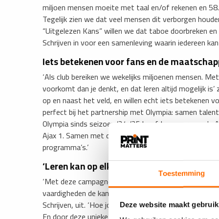
miljoen mensen moeite met taal en/of rekenen en 5
Tegelijk zien we dat veel mensen dit verborgen houd
“Uitgelezen Kans” willen we dat taboe doorbreken en
Schrijven in voor een samenleving waarin iedereen kan
Iets betekenen voor fans en de maatschap
‘Als club bereiken we wekelijks miljoenen mensen. Met
voorkomt dan je denkt, en dat leren altijd mogelijk is’
op en naast het veld, en willen echt iets betekenen
perfect bij het partnership met Olympia: samen talent
Olympia sinds seizoen ’24-’25 hoofdsponsor van de A
Ajax 1. Samen met de Ajax Foundation zorgen we erv
programma’s.’
‘Leren kan op elke leeftijd’
Toestemming
‘Met deze campagne zetten we erop in dat iedereen di
vaardigheden de kans grijpt om dat bij te leren’, legt
Schrijven, uit. ‘Hoe jong of oud je ook bent: zorg er
Deze website maakt gebruik
En door deze unieke samenwerking kan dat heel makke