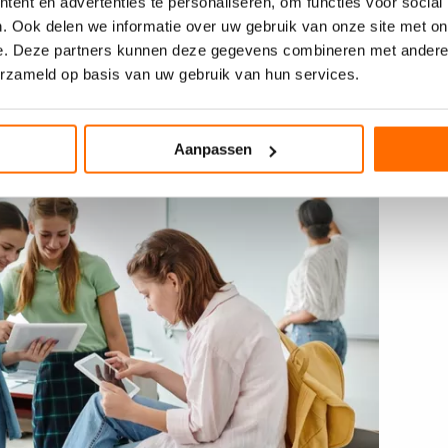
ent en advertenties te personaliseren, om functies voor social
lplijn Ik Wil Leren via 0800 – 023 44 44. Want het (bij)leren
. Ook delen we informatie over uw gebruik van onze site met on
n altijd en op elke leeftijd!’
e. Deze partners kunnen deze gegevens combineren met andere i
erzameld op basis van uw gebruik van hun services.
cties van ervaringsdeskundigen.
Aanpassen