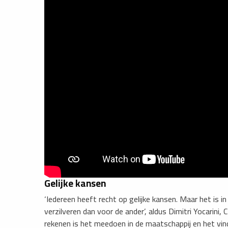
Gelijke kansen
‘Iedereen heeft recht op gelijke kansen. Maar het is in
verzilveren dan voor de ander’, aldus Dimitri Yocarini,
rekenen is het meedoen in de maatschappij en het vin