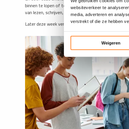
We gebruiken cookies om cont
binnen te lopen of te bellen met de landelijke gratis hu
websiteverkeer te analyseren
van lezen, schrijven, rekenen en digitale vaardigheden ka
media, adverteren en analys
verstrekt of die ze hebben v
​Later deze week verschijnt een tweede video met rea
Weigeren