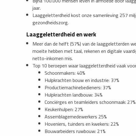
Bijna 100.000 mensen leven in armoede door laagge
jaar.
Laaggeletterdheid kost onze samenleving 257 miljo
gezondheidszorg.
Laaggeletterdheid en werk
Meer dan de helft (57%) van de laaggeletterden w
moeite hebben met taal, rekenen en digitale vaardi
netto-inkomen mis.
Top 10 beroepen waar laaggeletterdheid vaak voo
Schoonmakers: 40%
Hulpkrachten bouw en industrie: 37%
Productiemachinebedieners: 37%
Hulpkrachten landbouw: 34%
Conciërges en teamleiders schoonmaak: 27%
Keukenhulpen: 27%
Assemblagemedewerkers 25%
Hoveniers, tuinders en kwekers: 22%
Bouwarbeiders ruwbouw: 21%