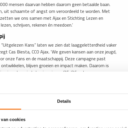
8.000 mensen daarvan hebben daarom geen betaalde baan.
en, uit schaamte of angst om veroordeeld te worden. Met
 zetten we ons samen met Ajax en Stichting Lezen en
 lezen, schrijven, rekenen én meedoen.’
pij
 “Uitgelezen Kans” laten we zien dat laaggeletterdheid vaker
 zegt Cas Biesta, CCO Ajax
.
‘We geven kansen aan onze jeugd,
 voor onze fans en de maatschappij. Deze campagne past
 ontwikkelen, blijven groeien en impact maken. Daarom is
jax-jeugd en sinds begin seizoen ’25-’26 ook rugsponsor van
oor dat dit thema ook terugkomt in toekomstige
Details
e moeite heeft met lezen, schrijven, rekenen en digitale
 Hanneke Propitius, directeur-bestuurder Stichting Lezen en
voor dat je geen kansen mist omdat je hier moeite mee hebt.
 van cookies
lijk door vandaag bij 1 van de 140 Olympia uitzendbureaus