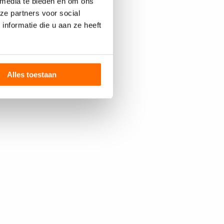
 media te bieden en om ons
ze partners voor social
nformatie die u aan ze heeft
Alles toestaan