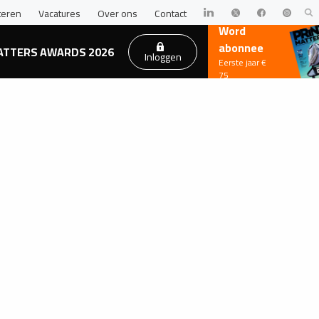
teren
Vacatures
Over ons
Contact
Word
abonnee
ATTERS AWARDS 2026
Inloggen
Eerste jaar €
75