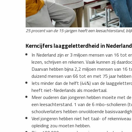
25 procent van de 15-jarigen heeft een leesachterstand, blijkt
Kerncijfers laaggeletterdheid in Nederland
In Nederland zijn er 3 miljoen mensen van 16 tot 
lezen, schrijven en rekenen. Vaak kunnen zij daa
Daarvan hebben bijna 2,2 miljoen mensen van 16 to
duizend mensen van 66 tot en met 75 jaar hebben 
Iets minder dan de helft (44%) van de laaggelette
heeft niet-Nederlands als moedertaal.
Meer ouderen dan jongeren hebben moeite met de 
een leesachterstand. 1 van de 6 mbo-scholieren (t
schoolverlaters hebben onvoldoende basisvaardig
Veel jongeren hebben niet het taal- of rekennivea
opleiding zou moeten hebben.