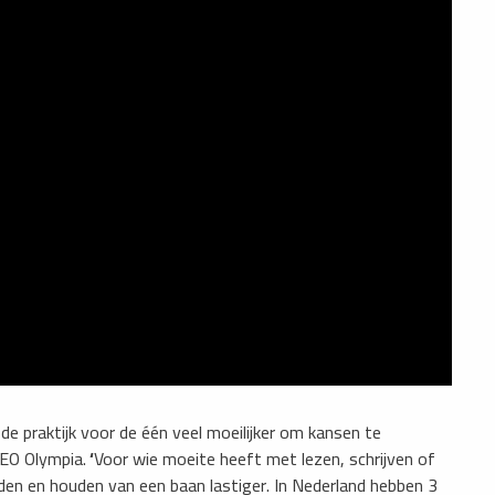
 de praktijk voor de één veel moeilijker om kansen te
 CEO Olympia.
‘
Voor wie moeite heeft met lezen, schrijven of
den en houden van een baan lastiger. In Nederland hebben 3