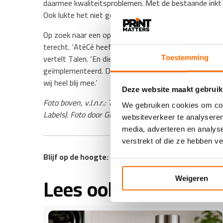
daarmee kwaliteitsproblemen. Met de bestaande inkt
Ook lukte het niet goed meer om ISO-gecertificeerd te
Op zoek naar een oplossing kwam Gert Talen, directeu
terecht. ‘AtéCé heeft onze problemen gedeeld met Pul
vertelt Talen. ‘En die hebben zij gevonden. Pulse heef
Toestemming
geïmplementeerd. Daarmee is ons drogingsprobleem opg
wij heel blij mee.’
Deze website maakt gebruik
Foto boven, v.l.n.r.: Tommy Kerssens (AtéCé), Gert T
We gebruiken cookies om cont
Labels). Foto door Giuseppe Toppers / Danto.
websiteverkeer te analyseren
media, adverteren en analys
verstrekt of die ze hebben v
Blijf op de hoogte: ontvang wekelijks de
PRINTmatt
Lees ook
Weigeren