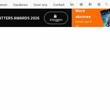
teren
Vacatures
Over ons
Contact
Word
abonnee
ATTERS AWARDS 2026
Inloggen
Eerste jaar €
75