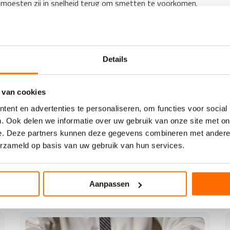
 moesten zij in snelheid terug om smetten te voorkomen.
 drukken.’
r van GT Etiketten en Labels in Schoonebeek, bij AtéCé
se en samen zijn zij op zoek gegaan naar een oplossing’,
t een geheel nieuwe flexo-inkt ontwikkeld en bij ons
Details
elost, kunnen weer op volle snelheid draaien en daar zijn
 van cookies
alen en dochter Anna en zoon Luke Talen (GT Etiketten en
ent en advertenties te personaliseren, om functies voor social
. Ook delen we informatie over uw gebruik van onze site met on
e. Deze partners kunnen deze gegevens combineren met andere i
erzameld op basis van uw gebruik van hun services.
ers nieuwsbrief
in je inbox
Aanpassen