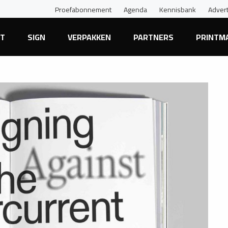
Proefabonnement
Agenda
Kennisbank
Adver
NT
SIGN
VERPAKKEN
PARTNERS
PRINTM