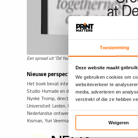
Toestemming
Een spread uit “Dd Yearbook ’25–’26”, ontwerp door studio
Deze website maakt gebruik
Nieuwe perspectieven in design
We gebruiken cookies om cont
Het boek bevat interviews met Ramon Amaro, de nieu
websiteverkeer te analyseren
Studio Humade en designexperts Ninke Bloemberg, Yas
media, adverteren en analys
Nynke Tromp, directeur van PONT, en Maarten H. Lamer
verstrekt of die ze hebben v
Universiteit Leiden. Daarnaast biedt het Dd Yearbook
Nederlandse ontwerpopleidingen, prijswinnende desig
Kisman, Yuri Veerman, Eva Mels, Vera van der Burg, 
Weigeren
​‘Hiermee vormt