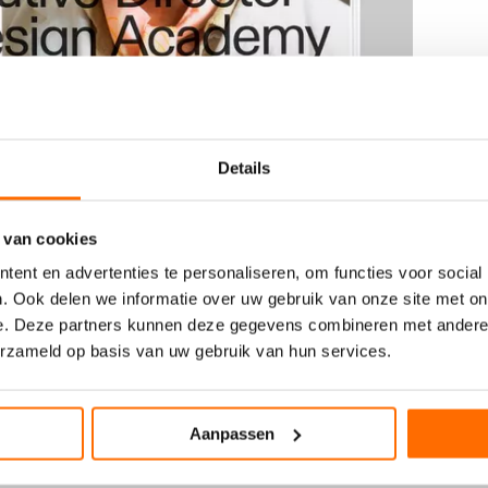
Details
 de Ronners.
 van cookies
ent en advertenties te personaliseren, om functies voor social
we creative director van de Design Academy Eindhoven,
. Ook delen we informatie over uw gebruik van onze site met on
sine Salihine en Viola van Alphen, evenals essays van
e. Deze partners kunnen deze gegevens combineren met andere i
s, specialist Creative Intelligence & Technology aan de
erzameld op basis van uw gebruik van hun services.
 een selectie inspirerende eindexamenwerken van de
ncases en werk van beeldbepalende designers zoals Max
Modem, Rudy Guedj en Céline Hurka.
Aanpassen
 de publicatie een toonbeeld van de diversiteit, inventiviteit