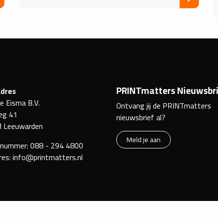
PRINTmatters Nieuwsbri
dres
ke Eisma B.V.
Ontvang jij de PRINTmatters
eg 41
nieuwsbrief al?
 Leeuwarden
Meld je aan
nnummer:
088 - 294 4800
res:
info@printmatters.nl