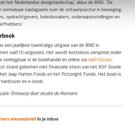
van het Nederlandse designlandschap’, aldus de BNO. ‘De
een onmisbaar naslagwerk over de ontwerpsector in beweging,
s, opdrachtgevers, beleidsmakers, onderwijsinstellingen en
iefhebbers.’
arbook
s een jaarlijkse tweetalige uitgave van de BNO in
et nai010 uitgevers. Het wordt kosteloos verspreid onder
 verkrijgbaar in de boekhandel en online via
nai010.com
.
 tot stand gekomen met financiële steun van het ASF Goede
het Jaap Harten Fonds en het Pictoright Fonds. Het boek is
s hardcover en e-book.
suals: Ontwerp door studio de Ronners
ers nieuwsbrief
in je inbox