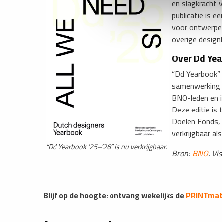
en slagkracht 
publicatie is 
voor ontwerper
overige designl
Over Dd Ye
“Dd Yearbook” i
samenwerking m
BNO-leden en is
Deze editie is
Doelen Fonds, 
verkrijgbaar al
“Dd Yearbook ’25–’26” is nu verkrijgbaar.
Bron:
BNO
. Vi
Blijf op de hoogte: ontvang wekelijks de
PRINTmatt