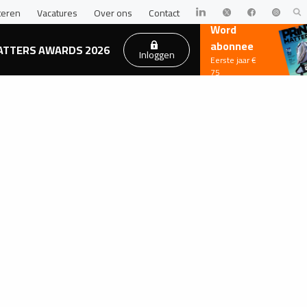
teren
Vacatures
Over ons
Contact
Word
abonnee
ATTERS AWARDS 2026
Inloggen
Eerste jaar €
75