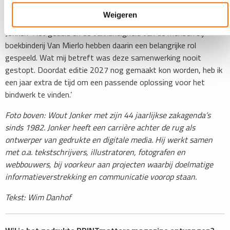
Van editie 1989 tot en met 2027 heeft Van Mierlo de agenda’s
Weigeren
gebonden. In die tijd is het bindwerk steeds verder verfijnd.
Jonker: ‘Het geduld en de vakkundigheid van de mensen bij
boekbinderij Van Mierlo hebben daarin een belangrijke rol
gespeeld. Wat mij betreft was deze samenwerking nooit
gestopt. Doordat editie 2027 nog gemaakt kon worden, heb ik
een jaar extra de tijd om een passende oplossing voor het
bindwerk te vinden.’
​Foto boven: Wout Jonker met zijn 44 jaarlijkse zakagenda’s
sinds 1982. Jonker heeft een carrière achter de rug als
ontwerper van gedrukte en digitale media. Hij werkt samen
met o.a. tekstschrijvers, illustratoren, fotografen en
webbouwers, bij voorkeur aan projecten waarbij doelmatige
informatieverstrekking en communicatie voorop staan.
Tekst: Wim Danhof