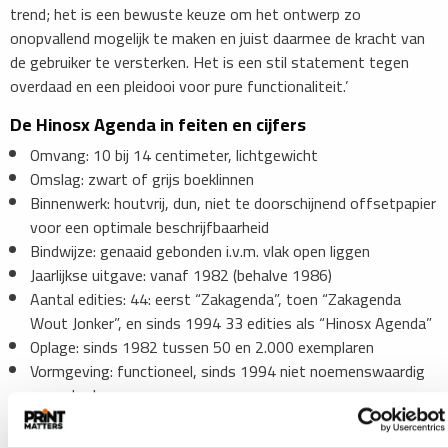
trend; het is een bewuste keuze om het ontwerp zo
onopvallend mogelijk te maken en juist daarmee de kracht van
de gebruiker te versterken. Het is een stil statement tegen
overdaad en een pleidooi voor pure functionaliteit.’
​De Hinosx Agenda in feiten en cijfers
Omvang: 10 bij 14 centimeter, lichtgewicht
Omslag: zwart of grijs boeklinnen
Binnenwerk: houtvrij, dun, niet te doorschijnend offsetpapier
voor een optimale beschrijfbaarheid
Bindwijze: genaaid gebonden i.v.m. vlak open liggen
Jaarlijkse uitgave: vanaf 1982 (behalve 1986)
Aantal edities: 44: eerst “Zakagenda”, toen “Zakagenda
Wout Jonker”, en sinds 1994 33 edities als “Hinosx Agenda”
Oplage: sinds 1982 tussen 50 en 2.000 exemplaren
Vormgeving: functioneel, sinds 1994 niet noemenswaardig
veranderd
Taal: vanaf 1994 meertalig (Nederlands, Duits, Engels,
Frans)