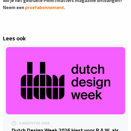
Wil je het gedrukte PRINTmatters magazine ontvangen?
Neem een
proefabonnement
.
Lees ook
4 AUGUSTUS 2026
Dutch Design Week 2026 kiest voor R.A.W. als