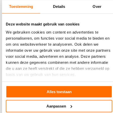
Verkoop: online en in een aantal boek- en museumwinkels
Toestemming
Details
Over
(o.a. Athenaeum Nieuwscentrum, boekhandel Robert
Premsela, Stedelijk Museum)
Prijs: €34,75 (incl. btw en verzendkosten in Nederland)
Deze website maakt gebruik van cookies
Productie: drukken bij Wilco en binden bij Van Mierlo (zie
We gebruiken cookies om content en advertenties te
hieronder)
personaliseren, om functies voor social media te bieden en
Ontwerper: Wout Jonker
om ons websiteverkeer te analyseren. Ook delen we
​Drukken en binden bij Wilco en Van Mierlo
informatie over uw gebruik van onze site met onze partners
voor social media, adverteren en analyse. Deze partners
Op dinsdag 5 augustus werd het binnenwerk van de 2026-
kunnen deze gegevens combineren met andere informatie
editie van de Hinosx Agenda gedrukt bij Wilco in Zutphen, onder
die u aan ze heeft verstrekt of die ze hebben verzameld op
toeziend oog van Wout Jonker. ‘Bij terugkomst in Oosterbeek
basis van uw gebruik van hun services.
las ik de e-mail van Erik van Mierlo, waarin het einde van
boekbinderij Van Mierlo werd aangekondigd. Een paar dagen
later sprak ik Erik in Nijmegen en vroeg hem of er nog
Alles toestaan
voldoende tijd was om ook alvast editie 2027 te laten drukken
en binden. Gelukkig kon dat, waardoor eind september beide
agenda’s gereed waren.’
Aanpassen