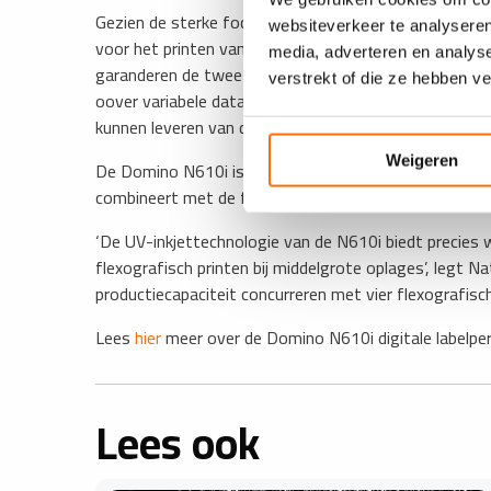
Gezien de sterke focus van Finlogic op traceerbaarhe
websiteverkeer te analyseren
voor het printen van variabele data, waaronder geser
media, adverteren en analys
garanderen de twee Domino-systemen uitstekende resu
verstrekt of die ze hebben v
oover variabele data, maar de markt vroeg er niet om
kunnen leveren van dit type toepassing wordt een ond
Weigeren
De Domino N610i is een 600 dpi UV-inkjetpers die hog
combineert met de flexibiliteit van snelle taakwisselin
‘De UV-inkjettechnologie van de N610i biedt precies w
flexografisch printen bij middelgrote oplages’, legt
productiecapaciteit concurreren met vier flexografisc
Lees
hier
meer over de Domino N610i digitale labelper
Lees ook