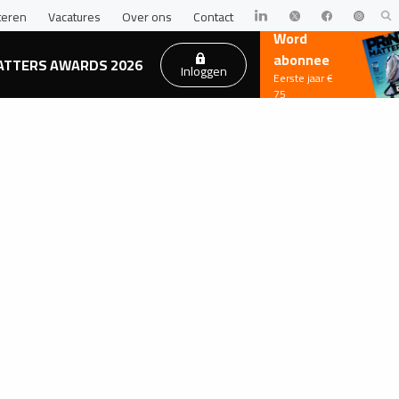
teren
Vacatures
Over ons
Contact
Word
abonnee
ATTERS AWARDS 2026
Inloggen
Eerste jaar €
75