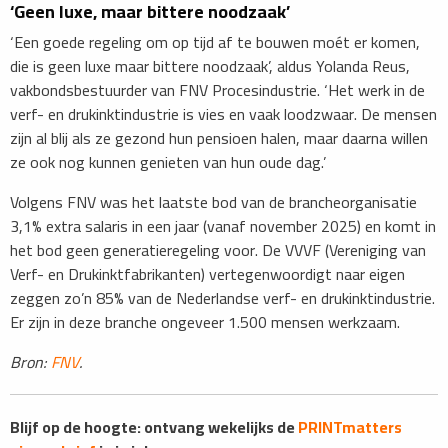
‘Geen luxe, maar bittere noodzaak’
‘Een goede regeling om op tijd af te bouwen moét er komen,
die is geen luxe maar bittere noodzaak’, ​aldus Yolanda Reus,
vakbondsbestuurder van FNV Procesindustrie. ‘Het werk in de
verf- en drukinktindustrie is vies en vaak loodzwaar. De mensen
zijn al blij als ze gezond hun pensioen halen, maar daarna willen
ze ook nog kunnen genieten van hun oude dag.’
Volgens FNV was het laatste bod van de brancheorganisatie
3,1% extra salaris in een jaar (vanaf november 2025) en komt in
het bod geen generatieregeling voor. De VVVF (Vereniging van
Verf- en Drukinktfabrikanten) vertegenwoordigt naar eigen
zeggen zo’n 85% van de Nederlandse verf- en drukinktindustrie.
Er zijn in deze branche ongeveer 1.500 mensen werkzaam.
Bron:
FNV
.
Blijf op de hoogte: ontvang wekelijks de
PRINTmatters