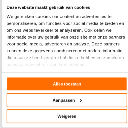
leverancier van digitale printoplossingen biedt deze
Deze website maakt gebruik van cookies
nieuwe…
We gebruiken cookies om content en advertenties te
personaliseren, om functies voor social media te bieden en
om ons websiteverkeer te analyseren. Ook delen we
informatie over uw gebruik van onze site met onze partners
voor social media, adverteren en analyse. Deze partners
kunnen deze gegevens combineren met andere informatie
die u aan ze heeft verstrekt of die ze hebben verzameld op
basis van uw gebruik van hun services.
Alles toestaan
Aanpassen
8 JUNI 2026
Weigeren
Sun Chemical introduceert SunGame™ voor
productie van trading cards