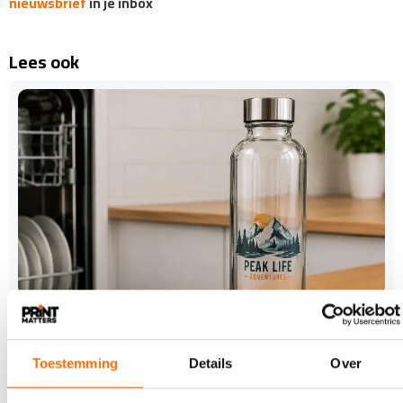
nieuwsbrief
in je inbox
Lees ook
3 JULI 2026
Roland DG introduceert industriële uv-inkt
EUV-H
Toestemming
Details
Over
Roland DG heeft EUV-H gelanceerd. Volgens de