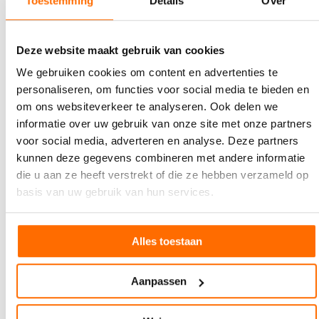
Toestemming
Details
Over
5 AUGUSTUS 2026
Boekenboot wint prijs voor Beste Statement
Deze website maakt gebruik van cookies
tijdens Canal Pride
We gebruiken cookies om content en advertenties te
Tijdens de Amsterdam Canal Pride op 1 augustus
personaliseren, om functies voor social media te bieden en
heeft De Boekenboot de prijs gewonnen voor beste
om ons websiteverkeer te analyseren. Ook delen we
statement.…
informatie over uw gebruik van onze site met onze partners
voor social media, adverteren en analyse. Deze partners
kunnen deze gegevens combineren met andere informatie
die u aan ze heeft verstrekt of die ze hebben verzameld op
basis van uw gebruik van hun services.
Alles toestaan
Aanpassen