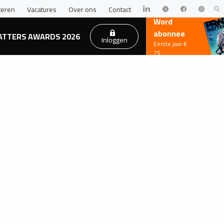
teren
Vacatures
Over ons
Contact
Word
abonnee
ATTERS AWARDS 2026
Inloggen
Eerste jaar €
75