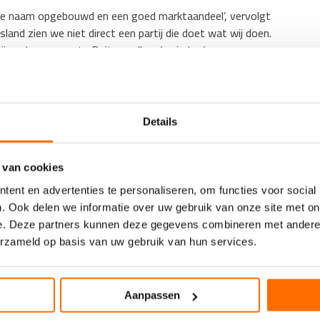
rke naam opgebouwd en een goed marktaandeel’, vervolgt
and zien we niet direct een partij die doet wat wij doen.
 snel onze eerste Duitse collega’s vinden.’
creatievelingen, net zoals in Nederland en België, waar
s een levendige community vormen.
Details
 Lammerts. ‘We geloven er sterk in dat we daar ook succesvol
e houden we vast aan onze informele, persoonlijke stijl.
 van cookies
taat bekend als een uitdagende markt, maar dat gaan we
ent en advertenties te personaliseren, om functies voor social
akkelijk en inspirerend te maken als in Nederland: online,
. Ook delen we informatie over uw gebruik van onze site met on
e. Deze partners kunnen deze gegevens combineren met andere i
erzameld op basis van uw gebruik van hun services.
Aanpassen
ers nieuwsbrief
in je inbox