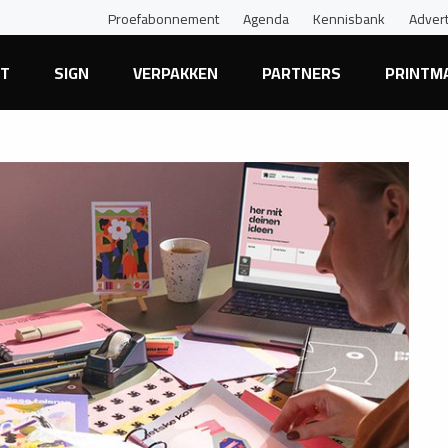
Proefabonnement
Agenda
Kennisbank
Adver
NT
SIGN
VERPAKKEN
PARTNERS
PRINTM