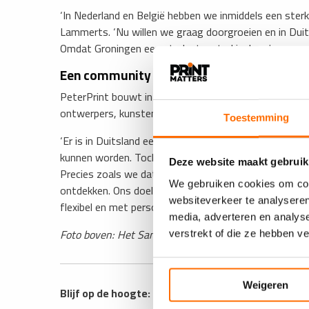
‘In Nederland en België hebben we inmiddels een ste
Lammerts. ‘Nu willen we graag doorgroeien en in Duitsl
Omdat Groningen een studentenstad is, konden we vrij
E​en community van creatievelingen
PeterPrint bouwt in Duitsland aan een community van 
ontwerpers, kunstenaars en kleine studio’s inmiddel
Toestemming
‘Er is in Duitsland een enorme creatieve scene’, zegt
kunnen worden. Toch is het spannend: qua communicati
Deze website maakt gebruik
Precies zoals we dat in Nederland doen. Duitsland s
We gebruiken cookies om cont
ontdekken. Ons doel is om het drukproces daar net zo m
websiteverkeer te analyseren
flexibel en met persoonlijke service.’
media, adverteren en analys
Foto boven: Het Sampleboek van
PeterPrint.de
.
verstrekt of die ze hebben v
Weigeren
Blijf op de hoogte: ontvang wekelijks de
PRINTmatt