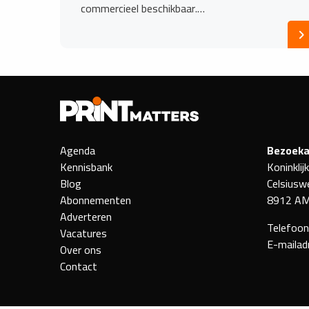
commercieel beschikbaar.…
Agenda
Bezoeka
Kennisbank
Koninklij
Blog
Celsiusw
Abonnementen
8912 AM
Adverteren
Telefoo
Vacatures
E-mailad
Over ons
Contact