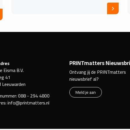
PRINTmatters Nieuwsbri
dres
ke Eisma B.V.
Ontvang jij de PRINTmatters
eg 41
nieuwsbrief al?
 Leeuwarden
Meld je aan
nnummer:
088 - 294 4800
res:
info@printmatters.nl