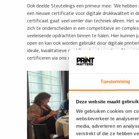
Ook deelde Steutelings een primeur mee: ‘We hebben 
een nieuwe certificatie voor digitale drukkwaliteit in 
certificaat gaat veel verder dan techniek alleen. Het 
zich te onderscheiden in een competitieve en comple
veeleisende opdrachten binnen te halen. Hier kunnen jul
open en kan ook worden gebruikt door digitale print
ideale, kwalitatieve workflow toe te werken. Als er i
certificeren via ons nieuwe certificaat, dan kunnen jull
Toestemming
Deze website maakt gebruik
We gebruiken cookies om cont
websiteverkeer te analyseren
media, adverteren en analys
verstrekt of die ze hebben v