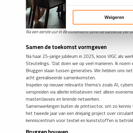
Weigeren
Na een eerste uur in de buitenlucht vond de barbecue zelf b
Samen de toekomst vormgeven
Na haar 25-jarige jubileum in 2025, koos VIGC als w
Steutelings. ‘Dat doen we op veel manieren. Ik noem er
Bruggen slaan tussen generaties. We hebben ons netw
acht gerealiseerde samenkomsten.
Inspelen op nieuwe relevante thema’s zoals AI, cyber
verspreiden via allerlei initiatieven: niet alleen even
masterclasses en lerende netwerken.
Samenwerkingen buiten de printsector, om zo kennis v
het tweede jaar van een driejarig project over circular
kenniscentrum voor textiel en kunststoffen is betrokk
Bruggen bouwen