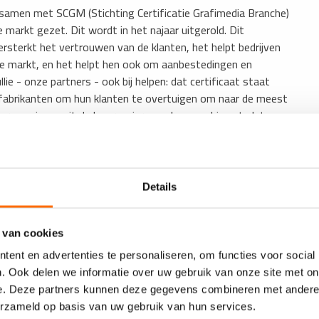
samen met SCGM (Stichting Certificatie Grafimedia Branche)
de markt gezet. Dit wordt in het najaar uitgerold. Dit
versterkt het vertrouwen van de klanten, het helpt bedrijven
xe markt, en het helpt hen ook om aanbestedingen en
lie - onze partners - ook bij helpen: dat certificaat staat
erfabrikanten om hun klanten te overtuigen om naar de meest
nteresse is vanuit de leveranciers om hun machines te laten
ie VIGC contacteren.’
Details
 van cookies
ent en advertenties te personaliseren, om functies voor social
. Ook delen we informatie over uw gebruik van onze site met on
e. Deze partners kunnen deze gegevens combineren met andere i
erzameld op basis van uw gebruik van hun services.