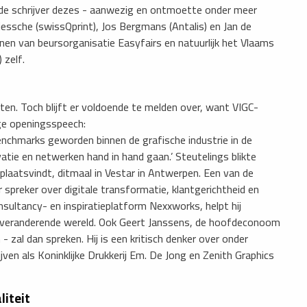
e schrijver dezes - aanwezig en ontmoette onder meer
essche (swissQprint), Jos Bergmans (Antalis) en Jan de
en van beursorganisatie Easyfairs en natuurlijk het Vlaams
 zelf.
en. Toch blijft er voldoende te melden over, want VIGC-
ige openingsspeech:
benchmarks geworden binnen de grafische industrie in de
tie en netwerken hand in hand gaan.’ Steutelings blikte
laatsvindt, ditmaal in Vestar in Antwerpen. Een van de
r spreker over digitale transformatie, klantgerichtheid en
ultancy- en inspiratieplatform Nexxworks, helpt hij
s veranderende wereld. Ook Geert Janssens, de hoofdeconoom
zal dan spreken. Hij is een kritisch denker over onder
ijven als Koninklijke Drukkerij Em. De Jong en Zenith Graphics
liteit