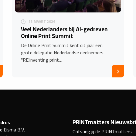
13 MAART 2026
Veel Nederlanders bij AI-gedreven
Online Print Summit
De Online Print Summit kent dit jaar een
grote delegatie Nederlandse deelnemers.
"RE:inventing print…
PRINTmatters Nieuwsbri
dres
ke Eisma B.V.
Ontvang jij de PRINTmatters