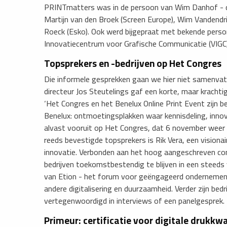
PRINTmatters was in de persoon van Wim Danhof - d
Martijn van den Broek (Screen Europe), Wim Vandendri
Roeck (Esko). Ook werd bijgepraat met bekende person
Innovatiecentrum voor Grafische Communicatie (VIGC)
Topsprekers en -bedrijven op Het Congres
Die informele gesprekken gaan we hier niet samenvatt
directeur Jos Steutelings gaf een korte, maar kracht
‘Het Congres en het Benelux Online Print Event zijn 
Benelux: ontmoetingsplakken waar kennisdeling, innova
alvast vooruit op Het Congres, dat 6 november weer p
reeds bevestigde topsprekers is Rik Vera, een visionai
innovatie. Verbonden aan het hoog aangeschreven cons
bedrijven toekomstbestendig te blijven in een steed
van Etion - het forum voor geëngageerd ondernemen - 
andere digitalisering en duurzaamheid. Verder zijn bedr
vertegenwoordigd in interviews of een panelgesprek.
Primeur: certificatie voor digitale drukkwa