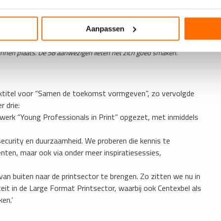
Aanpassen
innen plaats. De 58 aanwezigen lieten het zich goed smaken.
erktitel voor “Samen de toekomst vormgeven”, zo vervolgde
 drie:
erk “Young Professionals in Print” opgezet, met inmiddels
security en duurzaamheid. We proberen die kennis te
ementen, maar ook via onder meer inspiratiesessies,
an buiten naar de printsector te brengen. Zo zitten we nu in
iteit in de Large Format Printsector, waarbij ook Centexbel als
en.’