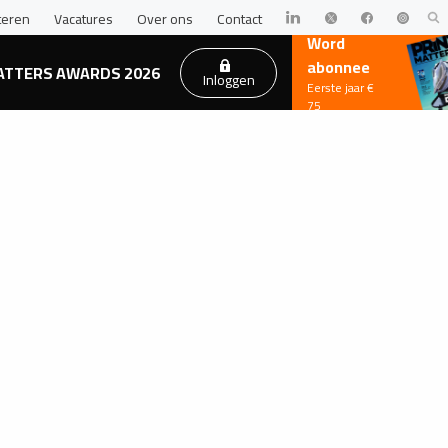
teren
Vacatures
Over ons
Contact
Word
abonnee
ATTERS AWARDS 2026
Inloggen
Eerste jaar €
75