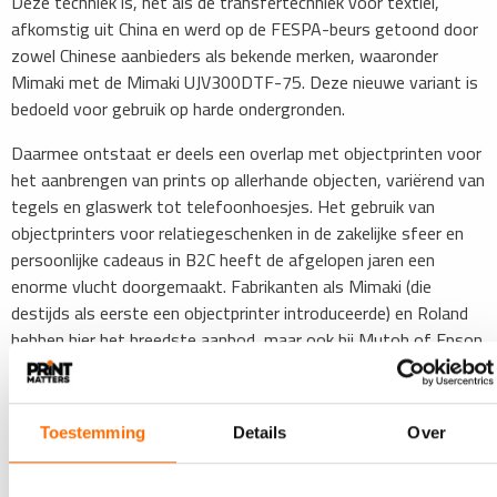
Deze techniek is, net als de transfertechniek voor textiel,
afkomstig uit China en werd op de FESPA-beurs getoond door
zowel Chinese aanbieders als bekende merken, waaronder
Mimaki met de Mimaki UJV300DTF-75. Deze nieuwe variant is
bedoeld voor gebruik op harde ondergronden.
Daarmee ontstaat er deels een overlap met objectprinten voor
het aanbrengen van prints op allerhande objecten, variërend van
tegels en glaswerk tot telefoonhoesjes. Het gebruik van
objectprinters voor relatiegeschenken in de zakelijke sfeer en
persoonlijke cadeaus in B2C heeft de afgelopen jaren een
enorme vlucht doorgemaakt. Fabrikanten als Mimaki (die
destijds als eerste een objectprinter introduceerde) en Roland
hebben hier het breedste aanbod, maar ook bij Mutoh of Epson
kun je voor objectprinters terecht, die ook volop op de FESPA-
beurs werden getoond.
De ontwikkeling hier is dat er enerzijds kleinere
Toestemming
Details
Over
toonbankprinters bijkomen voor gebruik in de retail en
anderzijds juist grotere printers, waar meer objecten op het