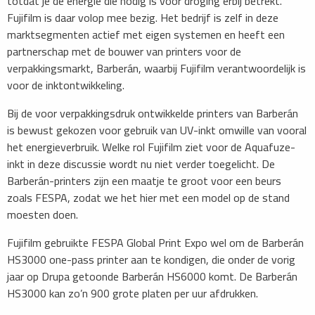
totdat je de energie die nodig is voor droging erbij betrekt.
Fujifilm is daar volop mee bezig. Het bedrijf is zelf in deze
marktsegmenten actief met eigen systemen en heeft een
partnerschap met de bouwer van printers voor de
verpakkingsmarkt, Barberán, waarbij Fujifilm verantwoordelijk is
voor de inktontwikkeling.
Bij de voor verpakkingsdruk ontwikkelde printers van Barberán
is bewust gekozen voor gebruik van UV-inkt omwille van vooral
het energieverbruik. Welke rol Fujifilm ziet voor de Aquafuze-
inkt in deze discussie wordt nu niet verder toegelicht. De
Barberán-printers zijn een maatje te groot voor een beurs
zoals FESPA, zodat we het hier met een model op de stand
moesten doen.
Fujifilm gebruikte FESPA Global Print Expo wel om de Barberán
HS3000 one-pass printer aan te kondigen, die onder de vorig
jaar op Drupa getoonde Barberán HS6000 komt. De Barberán
HS3000 kan zo’n 900 grote platen per uur afdrukken.