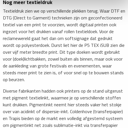
Nog meer textieldruk
Textieldruk zien we op verschillende plekken terug. Waar DTF en
DTG (Direct to Garment) technieken zijn om geconfectioneerd
textiel van een print te voorzien, wordt digitaal printen ook
ingezet voor het drukken vanaf rollen textieldoek. Voor de
reclamewereld gaat het dan om softsignage dat gedrukt
wordt op polyesterdoek. Durst liet hier de P5 TEX iSUB zien die
over vijf meter breedte print. Dit type doeken wordt gebruikt
voor (doek)lichtbakken, zowel buiten als binnen, maar ook voor
de aankleding van grote festivals en evenementen, waar
steeds meer print te zien is, of voor snel op te bouwen stands
op beurzen.
Diverse fabrikanten hadden ook printers op de stand uitgerust
met pigment­ textielinkt, waarmee je op verschillende stoffen
kunt drukken. Pigmentinkt neemt hier steeds vaker het stokje
over van acidinkt of dispersie-inkt. Coldenhove (transferpapier)
en Trapis bieden op de markt een volledig afgestemd systeem
om pigmentinkt net zoals sublimatie-inkt via transferpapier