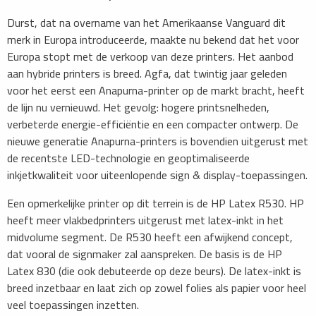
Durst, dat na overname van het Amerikaanse Vanguard dit
merk in Europa introduceerde, maakte nu bekend dat het voor
Europa stopt met de verkoop van deze printers. Het aanbod
aan hybride printers is breed. Agfa, dat twintig jaar geleden
voor het eerst een Anapurna-printer op de markt bracht, heeft
de lijn nu vernieuwd. Het gevolg: hogere printsnelheden,
verbeterde energie-efficiëntie en een compacter ontwerp. De
nieuwe generatie Anapurna-printers is bovendien uitgerust met
de recentste LED-technologie en geoptimaliseerde
inkjetkwaliteit voor uiteenlopende sign & display-toepassingen.
Een opmerkelijke printer op dit terrein is de HP Latex R530. HP
heeft meer vlakbedprinters uitgerust met latex-inkt in het
midvolume segment. De R530 heeft een afwijkend concept,
dat vooral de signmaker zal aanspreken. De basis is de HP
Latex 830 (die ook debuteerde op deze beurs). De latex-inkt is
breed inzetbaar en laat zich op zowel folies als papier voor heel
veel toepassingen inzetten.