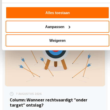
gevierd tijdens een feestelijke open dag in het
nieuwe…
Alles toestaan
Aanpassen
Weigeren
7 AUGUSTUS 2026
Column: Wanneer rechtvaardigt “onder
target” ontslag?