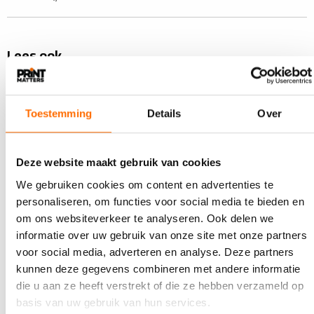
Lees ook
Toestemming
Details
Over
Deze website maakt gebruik van cookies
We gebruiken cookies om content en advertenties te
personaliseren, om functies voor social media te bieden en
om ons websiteverkeer te analyseren. Ook delen we
informatie over uw gebruik van onze site met onze partners
voor social media, adverteren en analyse. Deze partners
7 AUGUSTUS 2026
kunnen deze gegevens combineren met andere informatie
Holbox viert 50-jarig jubileum
die u aan ze heeft verstrekt of die ze hebben verzameld op
Holbox bestaat dit jaar 50 jaar. Dat werd eind mei
basis van uw gebruik van hun services.