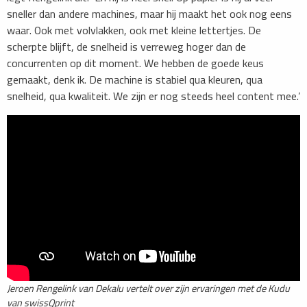
sneller dan andere machines, maar hij maakt het ook nog eens
waar. Ook met volvlakken, ook met kleine lettertjes. De
scherpte blijft, de snelheid is verreweg hoger dan de
concurrenten op dit moment. We hebben de goede keus
gemaakt, denk ik. De machine is stabiel qua kleuren, qua
snelheid, qua kwaliteit. We zijn er nog steeds heel content mee.’
Jeroen Rengelink van Dekalu vertelt over zijn ervaringen met de Kudu
van swissQprint