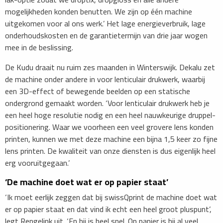
mogelijkheden konden benutten. We zijn op één machine
uitgekomen voor al ons werk.’ Het lage energieverbruik, lage
onderhoudskosten en de garantietermijn van drie jaar wogen
mee in de beslissing.
De Kudu draait nu ruim zes maanden in Winterswijk. Dekalu zet
de machine onder andere in voor lenticulair drukwerk, waarbij
een 3D-effect of bewegende beelden op een statische
ondergrond gemaakt worden. ‘Voor lenticulair drukwerk heb je
een heel hoge resolutie nodig en een heel nauwkeurige druppel-
positionering. Waar we voorheen een veel grovere lens konden
printen, kunnen we met deze machine een bijna 1,5 keer zo fijne
lens printen. De kwaliteit van onze diensten is dus eigenlijk heel
erg vooruitgegaan.’
‘De machine doet wat er op papier staat’
‘Ik moet eerlijk zeggen dat bij swissQprint de machine doet wat
er op papier staat en dat vind ik echt een heel groot pluspunt’,
legt Rengelink uit. ‘En hij is heel snel. Op papier is hij al veel