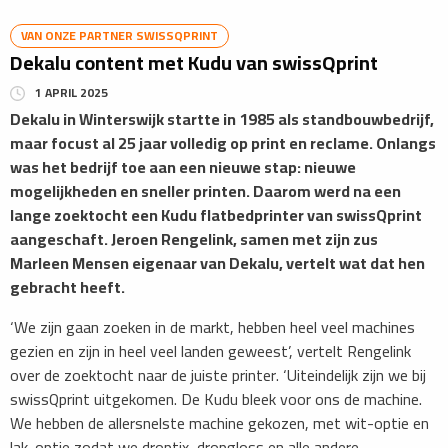
VAN ONZE PARTNER SWISSQPRINT
Dekalu content met Kudu van swissQprint
1 APRIL 2025
Dekalu in Winterswijk startte in 1985 als standbouwbedrijf,
maar focust al 25 jaar volledig op print en reclame. Onlangs
was het bedrijf toe aan een nieuwe stap: nieuwe
mogelijkheden en sneller printen. Daarom werd na een
lange zoektocht een Kudu flatbedprinter van swissQprint
aangeschaft. Jeroen Rengelink, samen met zijn zus
Marleen Mensen eigenaar van Dekalu, vertelt wat dat hen
gebracht heeft.
‘We zijn gaan zoeken in de markt, hebben heel veel machines
gezien en zijn in heel veel landen geweest’, vertelt Rengelink
over de zoektocht naar de juiste printer. ‘Uiteindelijk zijn we bij
swissQprint uitgekomen. De Kudu bleek voor ons de machine.
We hebben de allersnelste machine gekozen, met wit-optie en
lak-optie zodat we droptix, dropgloss en alle andere