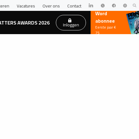
teren
Vacatures
Over ons
Contact
Word
abonnee
ATTERS AWARDS 2026
Inloggen
Eerste jaar €
75