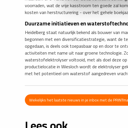
voorraden, wat de vrije kasstroom ten goede zal komen
kosten van herstructurering - over het gehele boekjaa
Duurzame initiatieven en waterstoftechno
Heidelberg staat natuurlijk bekend als bouwer van mac
begonnen met een diversificatiestrategie, want de te
opgedaan, is deels ook toepasbaar op en door te ontwi
activiteiten met name uit naar groene technologie.
waterstofelektrolyser voltooid, met als doel deze op 
productielocatie in Wiesloch wordt de elektrolyser g
met het potentieel om waterstof aangedreven vrach
Wekelijks het laatste nieuws in je inbox met de PRINTm
Lees ook