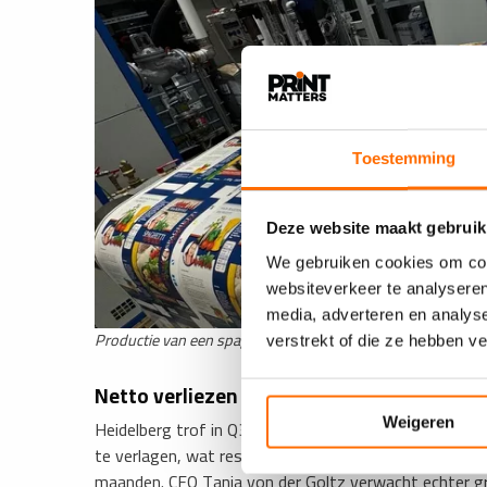
Toestemming
Deze website maakt gebruik
We gebruiken cookies om cont
websiteverkeer te analyseren
media, adverteren en analys
Productie van een spaghettiverpakking op een Heidelberg B
verstrekt of die ze hebben v
Netto verliezen door herstructurering
Heidelberg trof in Q3 (van haar boekjaar) voorzienin
Weigeren
te verlagen, wat resulteerde in een nettoverlies van 
maanden. CFO Tania von der Goltz verwacht echter gr