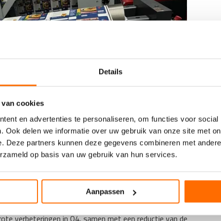
Details
 van cookies
ent en advertenties te personaliseren, om functies voor social
. Ook delen we informatie over uw gebruik van onze site met on
e. Deze partners kunnen deze gegevens combineren met andere i
oardmaster flexopers.
erzameld op basis van uw gebruik van hun services.
gen van €29 miljoen voor herstructurering om arbeidskosten
Aanpassen
€7 miljoen in het derde kwartaal en €42 miljoen over negen
ote verbeteringen in Q4, samen met een reductie van de