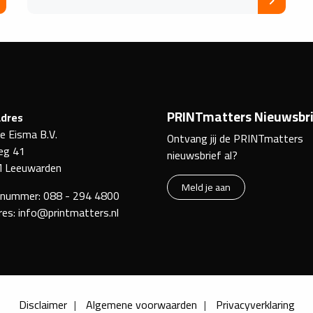
PRINTmatters Nieuwsbri
dres
ke Eisma B.V.
Ontvang jij de PRINTmatters
eg 41
nieuwsbrief al?
 Leeuwarden
Meld je aan
nnummer:
088 - 294 4800
res:
info@printmatters.nl
Disclaimer
Algemene voorwaarden
Privacyverklaring