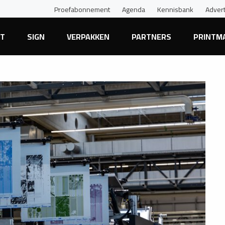
Proefabonnement
Agenda
Kennisbank
Adver
NT
SIGN
VERPAKKEN
PARTNERS
PRINTM