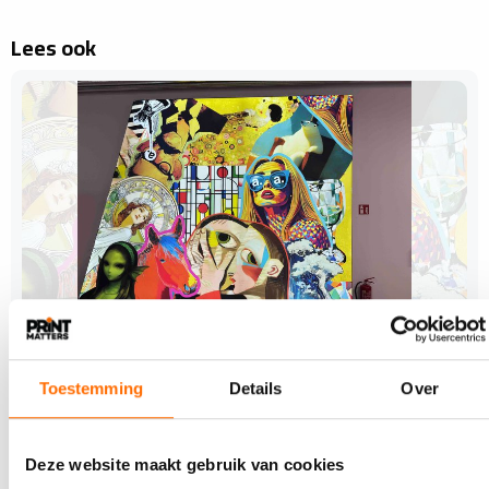
Lees ook
22 JULI 2026
Polen inspireert Nederlandse sign-
Toestemming
Details
Over
ondernemers
Van 8 t/m 10 april bezochten 22 Nederlandse sign-
Deze website maakt gebruik van cookies
ondernemers drie Poolse bedrijven als onderdeel van…