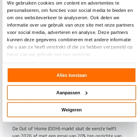
We gebruiken cookies om content en advertenties te
personaliseren, om functies voor social media te bieden en
om ons websiteverkeer te analyseren. Ook delen we
informatie over uw gebruik van onze site met onze partners
voor social media, adverteren en analyse. Deze partners
kunnen deze gegevens combineren met andere informatie
die u aan ze heeft verstrekt of die ze hebben verzameld op
basis van uw gebruik van hun services.
Alles toestaan
Aanpassen
21 JULI 2026
Weigeren
Bestedingen aan Out of Home 20% gegroeid
in eerste helft 2026
De Out of Home (OOH)-markt sluit de eerste helft
van 2026 af met een groei van 20% ten opzichte van