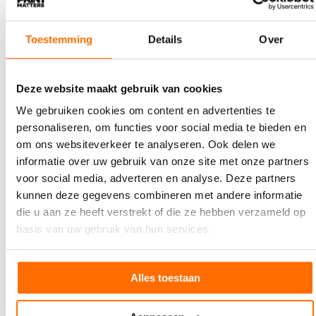
Toestemming
Details
Over
Deze website maakt gebruik van cookies
We gebruiken cookies om content en advertenties te
7 AUGUSTUS 2026
personaliseren, om functies voor social media te bieden en
Holbox viert 50-jarig jubileum
om ons websiteverkeer te analyseren. Ook delen we
Holbox bestaat dit jaar 50 jaar. Dat werd eind mei
informatie over uw gebruik van onze site met onze partners
gevierd tijdens een feestelijke open dag in het
voor social media, adverteren en analyse. Deze partners
nieuwe…
kunnen deze gegevens combineren met andere informatie
die u aan ze heeft verstrekt of die ze hebben verzameld op
basis van uw gebruik van hun services.
Alles toestaan