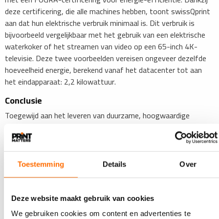
deze certificering, die alle machines hebben, toont swissQprint
aan dat hun elektrische verbruik minimaal is. Dit verbruik is
bijvoorbeeld vergelijkbaar met het gebruik van een elektrische
waterkoker of het streamen van video op een 65-inch 4K-
televisie. Deze twee voorbeelden vereisen ongeveer dezelfde
hoeveelheid energie, berekend vanaf het datacenter tot aan
het eindapparaat: 2,2 kilowattuur.
Conclusie
Toegewijd aan het leveren van duurzame, hoogwaardige
printoplossingen, toont swissQprint aan dat economische
voordelen en milieuvriendelijke verantwoordelijkheid hand in
hand kunnen gaan. Voor degenen die op zoek zijn naar een
printoplossing die in lijn is met ecologische principes, is hun
Toestemming
Details
Over
technologie een perfecte keuze.
swissQprint Greentech – Duurzaam ontwikkeld en
Deze website maakt gebruik van cookies
geproduceerd vanaf de basis.
Meer informatie
.
We gebruiken cookies om content en advertenties te