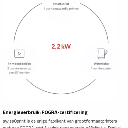
Energieverbruik: FOGRA-certificering
swissQprint is de enige fabrikant van grootformaatprinters
met een FOGRA-certificering voor energie-efficiëntie. Dankzij