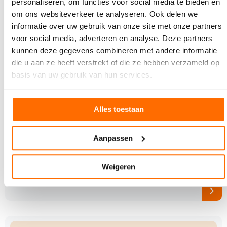
personaliseren, om functies voor social media te bieden en
om ons websiteverkeer te analyseren. Ook delen we
informatie over uw gebruik van onze site met onze partners
voor social media, adverteren en analyse. Deze partners
kunnen deze gegevens combineren met andere informatie
die u aan ze heeft verstrekt of die ze hebben verzameld op
basis van uw gebruik van hun services.
Alles toestaan
7 AUGUSTUS 2026
Holbox viert 50-jarig jubileum
Aanpassen
Holbox bestaat dit jaar 50 jaar. Dat werd eind mei
gevierd tijdens een feestelijke open dag in het
Weigeren
nieuwe…