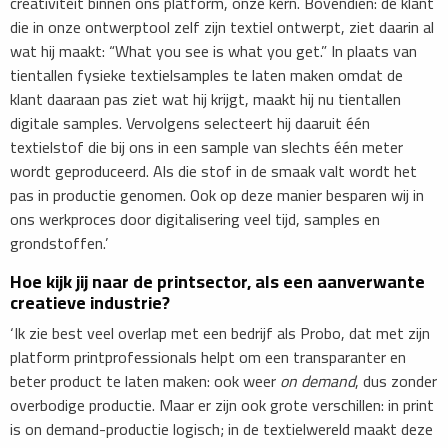
creativiteit binnen ons platform, onze kern. Bovendien: de klant
die in onze ontwerptool zelf zijn textiel ontwerpt, ziet daarin al
wat hij maakt: “What you see is what you get.” In plaats van
tientallen fysieke textielsamples te laten maken omdat de
klant daaraan pas ziet wat hij krijgt, maakt hij nu tientallen
digitale samples. Vervolgens selecteert hij daaruit één
textielstof die bij ons in een sample van slechts één meter
wordt geproduceerd. Als die stof in de smaak valt wordt het
pas in productie genomen. Ook op deze manier besparen wij in
ons werkproces door digitalisering veel tijd, samples en
grondstoffen.’
Hoe kijk jij naar de printsector, als een aanverwante
creatieve industrie?
‘Ik zie best veel overlap met een bedrijf als Probo, dat met zijn
platform printprofessionals helpt om een transparanter en
beter product te laten maken: ook weer
on demand
, dus zonder
overbodige productie. Maar er zijn ook grote verschillen: in print
is on demand-productie logisch; in de textielwereld maakt deze