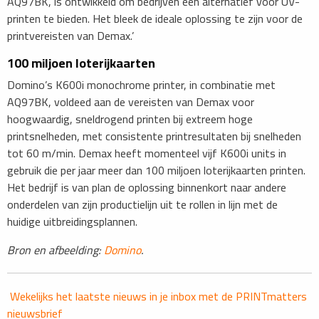
AQ97BK, is ontwikkeld om bedrijven een alternatief voor UV-
printen te bieden. Het bleek de ideale oplossing te zijn voor de
printvereisten van Demax.’
100 miljoen loterijkaarten
Domino’s K600i monochrome printer, in combinatie met
AQ97BK, voldeed aan de vereisten van Demax voor
hoogwaardig, sneldrogend printen bij extreem hoge
printsnelheden, met consistente printresultaten bij snelheden
tot 60 m/min. Demax heeft momenteel vijf K600i units in
gebruik die per jaar meer dan 100 miljoen loterijkaarten printen.
Het bedrijf is van plan de oplossing binnenkort naar andere
onderdelen van zijn productielijn uit te rollen in lijn met de
huidige uitbreidingsplannen.
Bron en afbeelding:
Domino
.
Wekelijks het laatste nieuws in je inbox met de PRINTmatters
nieuwsbrief