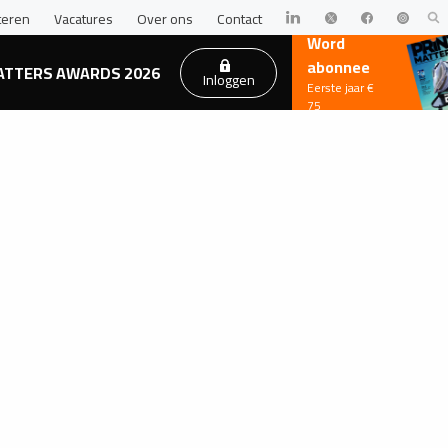
teren
Vacatures
Over ons
Contact
Word
abonnee
ATTERS AWARDS 2026
Inloggen
Eerste jaar €
75