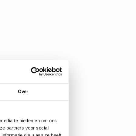
Over
 media te bieden en om ons
ze partners voor social
nformatie die u aan ze heeft