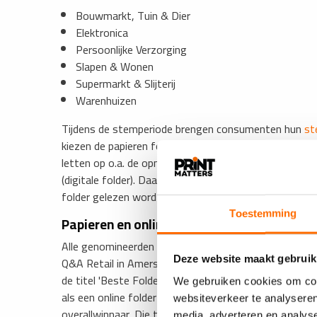
Bouwmarkt, Tuin & Dier
Elektronica
Persoonlijke Verzorging
Slapen & Wonen
Supermarkt & Slijterij
Warenhuizen
Tijdens de stemperiode brengen consumenten hun
st
kiezen de papieren folder, de online folder of beide f
letten op o.a. de opmaak van de folder, de aanbiedingen
(digitale folder). Daarnaast worden er vragen gestel
folder gelezen wordt en of er na het lezen van de fo
Toestemming
Papieren en online folders
Alle genomineerden worden uitgenodigd voor een fees
Q&A Retail in Amersfoort. De genomineerde folder me
Deze website maakt gebruik
de titel 'Beste Folder Awards' binnen de betreffende 
We gebruiken cookies om cont
als een online folder bekroond. De categoriewinnaar m
websiteverkeer te analyseren
overallwinnaar. Die titel wordt toegekend aan een papi
media, adverteren en analys