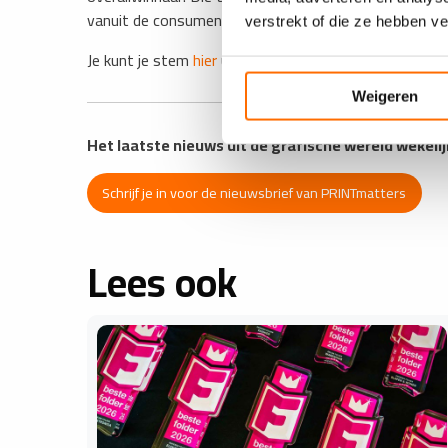
vanuit de consument worden er vakprijzen vergeven.
verstrekt of die ze hebben v
Je kunt je stem
hier
uitbrengen.
Weigeren
Het laatste nieuws uit de grafische wereld wekelij
Schrijf je in voor de nieuwsbrief van PRINTmatters
Lees ook