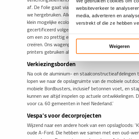
We gebruiken cookies om cont
af. De folie gaat via Nautasign naar een recyclingbedr
websiteverkeer te analyseren
we hergebruiken. Allemaal in het kader van duurzaamh
media, adverteren en analys
klein mogelijke ecologische voetafdruk achterlaten. Z
verstrekt of die ze hebben v
gecertificeerd volgens de CO2-prestatieladder trede 3
om een zo prettig en veilig mogelijke werkomgeving
creëren. Ons wagenpark voldoet aan de strengste mil
Weigeren
printers gebruiken alleen inkten op waterbasis.’
Verkiezingsborden
Na ook de aluminium- en staalconstructieafdelingen 
lopen we naar de opslagruimte van de mobiele outdoo
mobiele Bordbusters, inclusief betonnen voet, en sta
kunnen we altijd inspelen op actuele ontwikkelingen. 
voor ca. 60 gemeenten in heel Nederland.’
Vespa
’s voor decorprojecten
Wijzend naar een andere hoek van een opslagloods: ‘K
oude A-Ford. Die hebben we samen met een oud-werkn