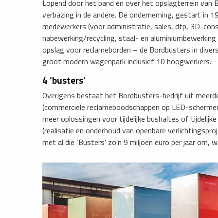
Lopend door het pand en over het opslagterrein van Bo
verbazing in de andere. De onderneming, gestart in 
medewerkers (voor administratie, sales, dtp, 3D-con
nabewerking/recycling, staal- en aluminiumbewerking 
opslag voor reclameborden – de Bordbusters in dive
groot modern wagenpark inclusief 10 hoogwerkers.
4 ‘busters’
Overigens bestaat het Bordbusters-bedrijf uit meerd
(commerciële reclameboodschappen op LED-schermen 
meer oplossingen voor tijdelijke bushaltes of tijdelijk
(realisatie en onderhoud van openbare verlichtingspro
met al die ‘Busters’ zo’n 9 miljoen euro per jaar om