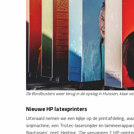
De Bordbusters weer terug in de opslag in Huissen, klaar voo
Nieuwe HP latexprinters
Uiteraard nemen we een kijkje op de printafdeling, w
snijmachine, een Trotec-lasersnijder en lamineerappara
Nautasign’, zegt Heijting. ‘Die vervangen 2 HP-printer