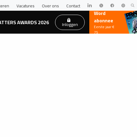
teren
Vacatures
Over ons
Contact
Word
abonnee
ATTERS AWARDS 2026
Inloggen
Eerste jaar €
75