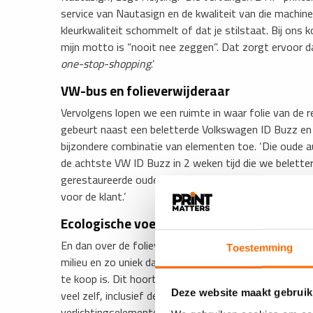
service van Nautasign en de kwaliteit van die machin
kleurkwaliteit schommelt of dat je stilstaat. Bij ons
mijn motto is “nooit nee zeggen”. Dat zorgt ervoor da
one-stop-shopping
.’
VW-bus en folieverwijderaar
Vervolgens lopen we een ruimte in waar folie van de 
gebeurt naast een beletterde Volkswagen ID Buzz en e
bijzondere combinatie van elementen toe. ‘Die oude auto
de achtste VW ID Buzz in 2 weken tijd die we beletter
gerestaureerde oude VW T1-bus. Die zetten we er stra
voor de klant.’
Ecologische voetafdruk
En dan over de folieverwijderaar: ‘Zelf bedacht en g
Toestemming
milieu en zo uniek dat we het zelf gerealiseerd hebb
te koop is. Dit hoort bij het “nooit nee zeggen”. In o
veel zelf, inclusief de aluminium- en staalconstructies
Deze website maakt gebruik
verlichtingselementen. Die “verwijderaar” trekt de fol