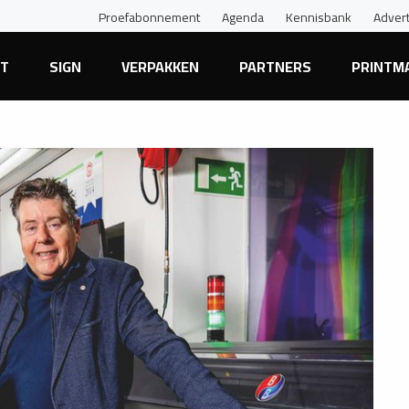
Proefabonnement
Agenda
Kennisbank
Adver
NT
SIGN
VERPAKKEN
PARTNERS
PRINTM