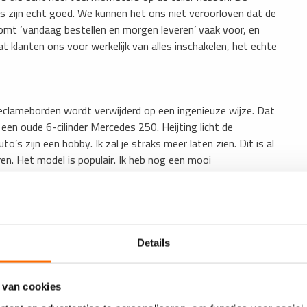
es zijn echt goed. We kunnen het ons niet veroorloven dat de
 komt ‘vandaag bestellen en morgen leveren’ vaak voor, en
t klanten ons voor werkelijk van alles inschakelen, het echte
reclameborden wordt verwijderd op een ingenieuze wijze. Dat
en oude 6-cilinder Mercedes 250. Heijting licht de
’s zijn een hobby. Ik zal je straks meer laten zien. Dit is al
en. Het model is populair. Ik heb nog een mooi
ks naast voor een foto. Dat contrast is een leuk plaatje
emaakt. Goed voor het
Details
en, omdat het nergens
ns bedrijf maken we
 en elektronica voor
 van cookies
ie weer van de platen