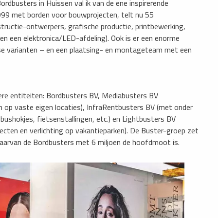
rdbusters in Huissen val ik van de ene inspirerende
1999 met borden voor bouwprojecten, telt nu 55
structie-ontwerpers,
grafische productie, printbewerking,
en een elektronica/LED-afdeling). Ook is er een enorme
rse varianten – en een plaatsing- en montageteam met een
ere entiteiten: Bordbusters BV, Mediabusters BV
op vaste eigen locaties), InfraRentbusters BV (met onder
e bushokjes, fietsenstallingen, etc.) en Lightbusters BV
jecten en verlichting op vakantieparken). De Buster-groep zet
, waarvan de Bordbusters met 6 miljoen de hoofdmoot is.