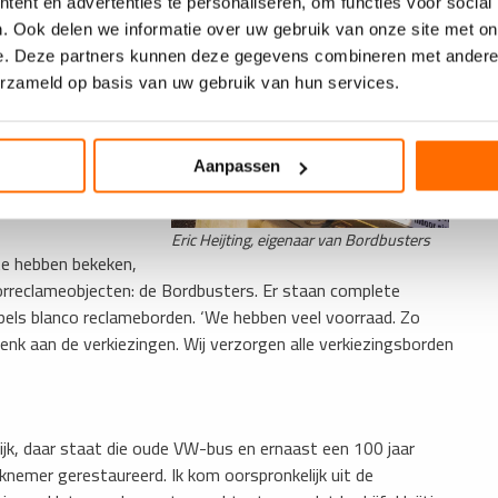
ent en advertenties te personaliseren, om functies voor social
ijf en de platen kunnen
. Ook delen we informatie over uw gebruik van onze site met on
eid. We willen een zo
e. Deze partners kunnen deze gegevens combineren met andere i
o zijn we ook
erzameld op basis van uw gebruik van hun services.
. We doen er alles aan
 voor onze mensen te
ieueisen en onze
Aanpassen
Eric Heijting, eigenaar van Bordbusters
te hebben bekeken,
rreclameobjecten: de Bordbusters. Er staan complete
pels blanco reclameborden. ‘We hebben veel voorraad. Zo
Denk aan de verkiezingen. Wij verzorgen alle verkiezingsborden
ijk, daar staat die oude VW-bus en ernaast een 100 jaar
emer gerestaureerd. Ik kom oorspronkelijk uit de