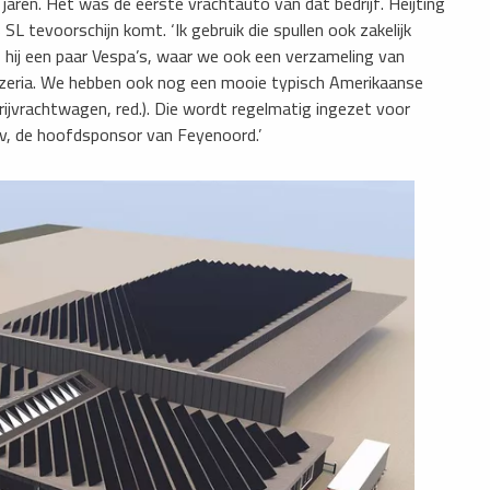
aren. Het was de eerste vrachtauto van dat bedrijf. Heijting
L tevoorschijn komt. ‘Ik gebruik die spullen ook zakelijk
f hij een paar Vespa’s, waar we ook een verzameling van
zzeria. We hebben ook nog een mooie typisch Amerikaanse
jvrachtwagen, red.). Die wordt regelmatig ingezet voor
bv, de hoofdsponsor van Feyenoord.’