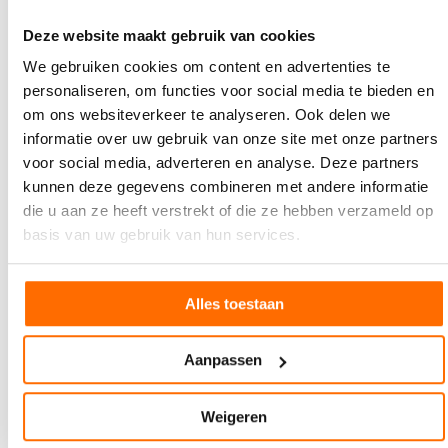
Voelbare kwaliteit
Op het label van de alcoholvrije wijnen staan
celebrating life
en
Deze website maakt gebruik van cookies
sharing stories
centraal. ‘De gezichten geven expressie aan de
We gebruiken cookies om content en advertenties te
vrouw en tonen het bruisende karakter van de wijn. Bij de
personaliseren, om functies voor social media te bieden en
alcoholhoudende wijnen hebben de quotes verschillende
om ons websiteverkeer te analyseren. Ook delen we
typografieën en ongewoon lekkere kleuren voor de
informatie over uw gebruik van onze site met onze partners
wijncategorie, omdat deze echt moeten raken’, aldus La
voor social media, adverteren en analyse. Deze partners
Housse. ‘Het gouden stickertje is een soort
kunnen deze gegevens combineren met andere informatie
movementkeurmerk. Het stickertje en de 0.5-wijnwaarde
die u aan ze heeft verstrekt of die ze hebben verzameld op
hebben een metallicje en zijn geëmbossed. Het logo en de
basis van uw gebruik van hun services.
teksten zijn eveneens geëmbossed. Dit maakt de kwaliteit die
bij deze categorie hoort, voelbaar.’
Custom made
Alles toestaan
De exclusieve witte wijn heeft een losse wikkel met daarin
Patricia’s verhaal. ‘Deze wikkel kunnen we custome made
Aanpassen
maken. Het beeld en de kleur kunnen we aanpassen, terwijl de
binnenkant hetzelfde blijft’, vertelt La Housse. ‘Luchtigheid
Weigeren
loopt als een rode draad door de hele collectie. We hebben