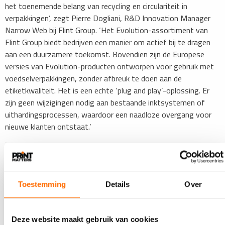
het toenemende belang van recycling en circulariteit in
verpakkingen’, zegt Pierre Dogliani, R&D Innovation Manager
Narrow Web bij Flint Group. ‘Het Evolution-assortiment van
Flint Group biedt bedrijven een manier om actief bij te dragen
aan een duurzamere toekomst. Bovendien zijn de Europese
versies van Evolution-producten ontworpen voor gebruik met
voedselverpakkingen, zonder afbreuk te doen aan de
etiketkwaliteit. Het is een echte ‘plug and play’-oplossing. Er
zijn geen wijzigingen nodig aan bestaande inktsystemen of
uithardingsprocessen, waardoor een naadloze overgang voor
nieuwe klanten ontstaat.’
​Wekelijks het nieuws uit de grafische wereld in je inbox?
Ontvang de gratis nieuwsbrief van PRINTmatters
Toestemming
Details
Over
Deze website maakt gebruik van cookies