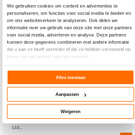
Lees ook
We gebruiken cookies om content en advertenties te
personaliseren, om functies voor social media te bieden en
om ons websiteverkeer te analyseren. Ook delen we
informatie over uw gebruik van onze site met onze partners
voor social media, adverteren en analyse. Deze partners
kunnen deze gegevens combineren met andere informatie
die u aan ze heeft verstrekt of die ze hebben verzameld op
basis van uw gebruik van hun services.
Alles toestaan
6 DECEMBER 2023
Aanpassen
Brother Industries (U.K.) Ltd bereikt tien jaar
productie zonder restafval in Europa
Sinds 2013 is er vanuit de recycling- en
Weigeren
remanufacturing-faciliteit van Brother Industries (U.K.)
Ltd…