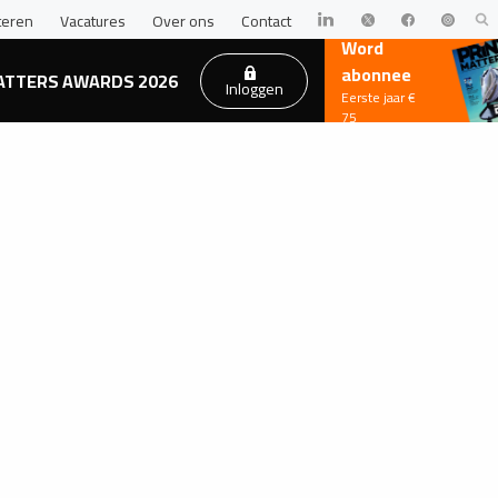
teren
Vacatures
Over ons
Contact
Word
abonnee
ATTERS AWARDS 2026
Inloggen
Eerste jaar €
75