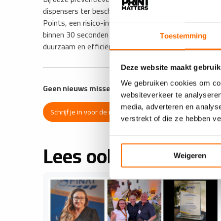
dispensers ter beschikking staan in de keukens. De afk
Points, een risico-inventarisatie voor voedingsmiddel
binnen 30 seconden volledig op in zowel koud als war
Toestemming
duurzaam en efficiënt antwoord op lijm- en papierres
Deze website maakt gebruik
We gebruiken cookies om cont
Geen nieuws missen?
websiteverkeer te analyseren
media, adverteren en analys
Schrijf je in voor de nieuwsbrief van PRINTmatters
verstrekt of die ze hebben v
Lees ook
Weigeren