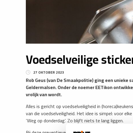
Voedselveilige sticke
27 OKTOBER 2023
Rob Geus (van De Smaakpolitie) ging een unieke 
Geldermalsen. Onder de noemer EETikon ontwikkel
vrolijk van wordt.
Alles is gericht op voedselveiligheid in (horeca)keuken
van die voedselveiligheid. Het idee is simpel: voor elk
‘Weg op donderdag’. Zo blijft niets te lang liggen.
Bij deze preventieve acties worden zogeheten HACCP-s