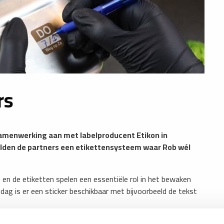
rs
samenwerking aan met labelproducent Etikon in
den de partners een etikettensysteem waar Rob wél
s en de etiketten spelen een essentiële rol in het bewaken
e dag is er een sticker beschikbaar met bijvoorbeeld de tekst
tickers toegepast die via speciale voedselveilige