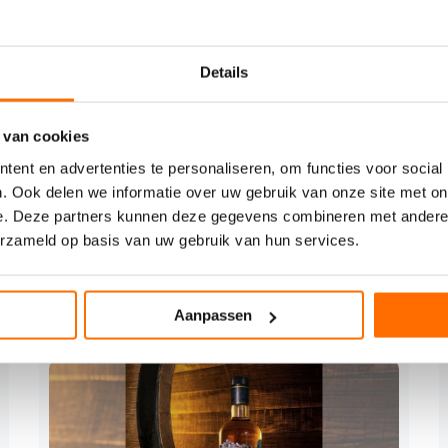
orting staat voor: Hazard Analysis and Critical Control
en. De HACCP-stickers zijn biologisch afbreekbaar en lossen
m water of in de vaatwasser. Volgens Etikon is dit een
Details
ten.
 van cookies
ent en advertenties te personaliseren, om functies voor social
. Ook delen we informatie over uw gebruik van onze site met on
e. Deze partners kunnen deze gegevens combineren met andere i
erzameld op basis van uw gebruik van hun services.
Aanpassen