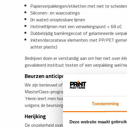
Papierverpakkingen/etiketten met niet te scheiden
Siliconen- en waxcoatings
(In water) onoplosbare lijmen
Hotmeltlijmen met een verwekingspunt < 68 oC
Dubbelzijdig barrièregecoat of gelamineerde verpa
Inkten/decoratieve elementen: met PP/PET gemetal
achter plastic)
Bedrijven doen er verstandig aan om hier niet over éé
gevalideerd instituut testen of een verpakking wel/ni
Beurzen anticiperen
We zijn benieuwd of en hoe Labelexpo Europe verder 
MasterClass-programma wordt in ieder geval een mas
‘Hierin leert men hoe bij te dragen aan een circulair
volgens de beursorganisatie.
Toestemming
Herijking
Deze website maakt gebruik
De onzekerheid over de letterlijke PPWR-tekst, die 