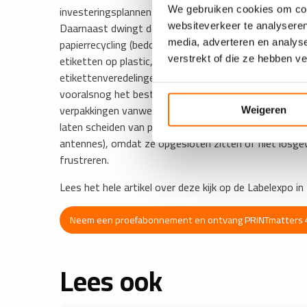
investeringsplannen oproepen. Zo luidt ook de aanbev
We gebruiken cookies om cont
Daarnaast dwingt de uitgelekte negatieve lijst etikett
websiteverkeer te analyseren
papierrecycling (bedoeld voor ontinkting) verstoren
media, adverteren en analys
etiketten op plastic, respectievelijk plasticverpakk
verstrekt of die ze hebben v
etikettenveredelingen gaan zodoende een herijking t
vooralsnog het beste worden begrepen als het voorkóm
verpakkingen vanwege het daaróp geplakte, niet-verwij
Weigeren
laten scheiden van plasticfilm, decoratief bedoeld e
antennes), omdat ze opgesloten zitten of niet losg
frustreren.
Lees het hele artikel over deze kijk op de Labelexpo 
Neem een proefabonnement en ontvang PRINTmatters 4
Lees ook