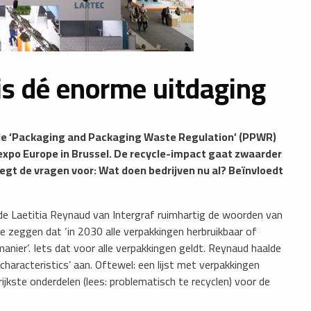
 is dé enorme uitdaging
de ‘Packaging and Packaging Waste Regulation’ (PPWR)
expo Europe in Brussel. De recycle-impact gaat zwaarder
legt de vragen voor: Wat doen bedrijven nu al? Beïnvloedt
e Laetitia Reynaud van ­Intergraf ruimhartig de woorden van
 zeggen dat ‘in 2030 alle verpakkingen herbruikbaar of
nier’. Iets dat voor alle verpakkingen geldt. Reynaud haalde
characteristics’ aan. Oftewel: een lijst met verpakkingen
jkste onderdelen (lees: problematisch te recyclen) voor de