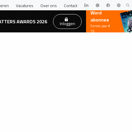
teren
Vacatures
Over ons
Contact
Word
abonnee
ATTERS AWARDS 2026
Inloggen
Eerste jaar €
75