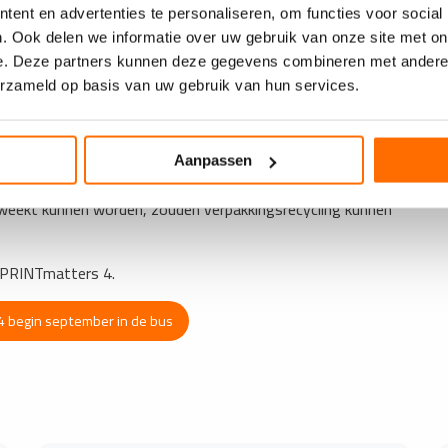
eling van het KIDV, het Kennisinstituut Duurzaam Verpakken.
ent en advertenties te personaliseren, om functies voor social
endrukkers om alles wat in het flotatieproces bij
. Ook delen we informatie over uw gebruik van onze site met on
d werkt, te heroverwegen. Ook goede losweekbaarheid van
e. Deze partners kunnen deze gegevens combineren met andere i
ingen moet een gewoonte worden. Etikettenlijmen en
erzameld op basis van uw gebruik van hun services.
egemoet. De vrees voor een EU-ban kan bij etikettendrukkers
en van slecht of niet recyclebare (papieren en plastic)
derbare etiket van ander materiaal. Metallics die zich niet
Aanpassen
n/of functioneel (zoals hologrammen, TrustSeals, RFID-
eweekt kunnen worden, zouden verpakkingsrecycling kunnen
in PRINTmatters 4.
 begin september in de bus