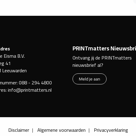
PRINTmatters Nieuwsbri
dres
ke Eisma B.V.
Ontvang jij de PRINTmatters
eg 41
nieuwsbrief al?
 Leeuwarden
Meld je aan
nnummer:
088 - 294 4800
res:
info@printmatters.nl
Disclaimer
Algemene voorwaarden
Privacyverklaring