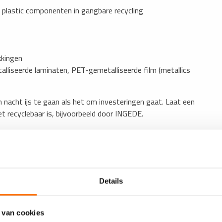
 plastic componenten in gangbare recycling
kkingen
liseerde laminaten, PET-gemetalliseerde film (metallics
n nacht ijs te gaan als het om investeringen gaat. Laat een
et recyclebaar is, bijvoorbeeld door INGEDE.
richting zal geven aan de PPWR. In het LabelAcademy
terclass ‘Sustainable Labels and Packaging’ aangekondigd.
e economie en hoe men kan voldoen aan de EU-wet­geving,’
Details
 van cookies
2025/26 wordt verwacht, zal zeker bedachtzaamheid qua