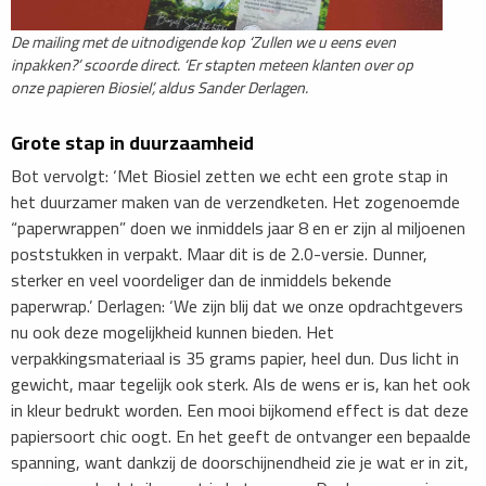
De mailing met de uitnodigende kop ‘Zullen we u eens even
inpakken?’ scoorde direct. ‘Er stapten meteen klanten over op
onze papieren Biosiel’, aldus Sander Derlagen.
Grote stap in duurzaamheid
Bot vervolgt: ‘Met Biosiel zetten we echt een grote stap in
het duurzamer maken van de verzendketen. Het zogenoemde
“paperwrappen” doen we inmiddels jaar 8 en er zijn al miljoenen
poststukken in verpakt. Maar dit is de 2.0-versie. Dunner,
sterker en veel voordeliger dan de inmiddels bekende
paperwrap.’ Derlagen: ‘We zijn blij dat we onze opdrachtgevers
nu ook deze mogelijkheid kunnen bieden. Het
verpakkingsmateriaal is 35 grams papier, heel dun. Dus licht in
gewicht, maar tegelijk ook sterk. Als de wens er is, kan het ook
in kleur bedrukt worden. Een mooi bijkomend effect is dat deze
papiersoort chic oogt. En het geeft de ontvanger een bepaalde
spanning, want dankzij de doorschijnendheid zie je wat er in zit,