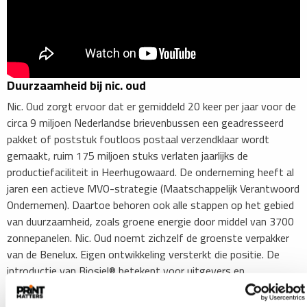
Duurzaamheid bij nic. oud
Nic. Oud zorgt ervoor dat er gemiddeld 20 keer per jaar voor de
circa 9 miljoen Nederlandse brievenbussen een geadresseerd
pakket of poststuk foutloos postaal verzendklaar wordt
gemaakt, ruim 175 miljoen stuks verlaten jaarlijks de
productiefaciliteit in Heerhugowaard. De onderneming heeft al
jaren een actieve MVO-strategie (Maatschappelijk Verantwoord
Ondernemen). Daartoe behoren ook alle stappen op het gebied
van duurzaamheid, zoals groene energie door middel van 3700
zonnepanelen. Nic. Oud noemt zichzelf de groenste verpakker
van de Benelux. Eigen ontwikkeling versterkt die positie. De
introductie van Biosiel® betekent voor uitgevers en
opdrachtgevers van direct mail dat in de keten van poststukken
de toekomst weer een stap duurzamer wordt.