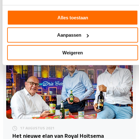
Xeikon kondigt VariOne aan, een nieuwe tool voor
variabele data printing (VDP) met Xeikons X-800
digitale…
Alles toestaan
Aanpassen
Weigeren
17 AUGUSTUS 2021
Het nieuwe elan van Royal Hoitsema