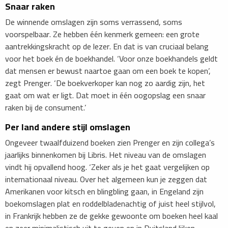
Snaar raken
De winnende omslagen zijn soms verrassend, soms
voorspelbaar. Ze hebben één kenmerk gemeen: een grote
aantrekkingskracht op de lezer. En dat is van cruciaal belang
voor het boek én de boekhandel. ‘Voor onze boekhandels geldt
dat mensen er bewust naartoe gaan om een boek te kopen’,
zegt Prenger. ‘De boekverkoper kan nog zo aardig zijn, het
gaat om wat er ligt. Dat moet in één oogopslag een snaar
raken bij de consument.’
Per land andere stijl omslagen
Ongeveer twaalfduizend boeken zien Prenger en zijn collega’s
jaarlijks binnenkomen bij Libris. Het niveau van de omslagen
vindt hij opvallend hoog. ‘Zeker als je het gaat vergelijken op
internationaal niveau. Over het algemeen kun je zeggen dat
Amerikanen voor kitsch en blingbling gaan, in Engeland zijn
boekomslagen plat en roddelbladenachtig of juist heel stijlvol,
in Frankrijk hebben ze de gekke gewoonte om boeken heel kaal
en zeer minimalistisch uit te geven en in Duitsland lijken