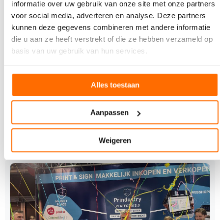
informatie over uw gebruik van onze site met onze partners
voor social media, adverteren en analyse. Deze partners
kunnen deze gegevens combineren met andere informatie
die u aan ze heeft verstrekt of die ze hebben verzameld op
basis van uw gebruik van hun services.
24 NOVEMBER 2025
Kaartje2go verkozen tot Beste Website van
het Jaar 2025
Alles toestaan
Tijdens de Website van het Jaar-verkiezing is
Kaartje2go door het Nederlandse publiek verkozen tot
Beste…
Aanpassen
Weigeren