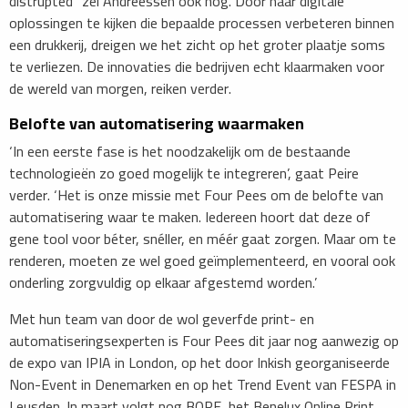
distrupted” zei Andreessen ook nog. Door naar digitale
oplossingen te kijken die bepaalde processen verbeteren binnen
een drukkerij, dreigen we het zicht op het groter plaatje soms
te verliezen. De innovaties die bedrijven echt klaarmaken voor
de wereld van morgen, reiken verder.
Belofte van automatisering waarmaken
‘In een eerste fase is het noodzakelijk om de bestaande
technologieën zo goed mogelijk te integreren’, gaat Peire
verder. ‘Het is onze missie met Four Pees om de belofte van
automatisering waar te maken. Iedereen hoort dat deze of
gene tool voor béter, snéller, en méér gaat zorgen. Maar om te
renderen, moeten ze wel goed geïmplementeerd, en vooral ook
onderling zorgvuldig op elkaar afgestemd worden.’
Met hun team van door de wol geverfde print- en
automatiseringsexperten is Four Pees dit jaar nog aanwezig op
de expo van IPIA in London, op het door Inkish georganiseerde
Non-Event in Denemarken en op het Trend Event van FESPA in
Leusden. In maart volgt nog BOPE, het Benelux Online Print