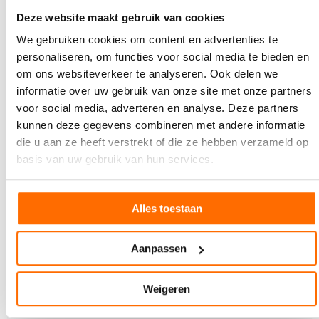
Binnenkort op de deurmat: PRINTmatters
februari
Deze website maakt gebruik van cookies
Rond 17 februari verschijnt de eerste editie van
We gebruiken cookies om content en advertenties te
PRINTmatters in 2026: een special over Digital Print.…
personaliseren, om functies voor social media te bieden en
om ons websiteverkeer te analyseren. Ook delen we
informatie over uw gebruik van onze site met onze partners
voor social media, adverteren en analyse. Deze partners
kunnen deze gegevens combineren met andere informatie
die u aan ze heeft verstrekt of die ze hebben verzameld op
basis van uw gebruik van hun services.
Alles toestaan
Aanpassen
Weigeren
4 JULI 2025