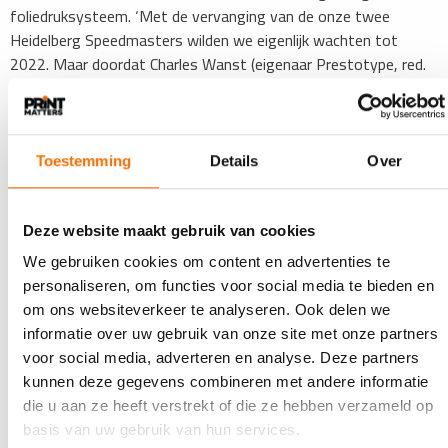
foliedruksysteem. ‘Met de vervanging van de onze twee
Heidelberg Speedmasters wilden we eigenlijk wachten tot
2022. Maar doordat Charles Wanst (eigenaar Prestotype, red.
en links op de foto boven) deze mooie machine aanbood, ging
het balletje eerder rollen.’ Charles Wanst: ‘De nieuwe Kama
verving een Heidelberg cilinderpers, een van de machines die wij
bij Tromp ophaalden. Toen al gaf Francois zijn wensen aan voor
Toestemming
Details
Over
wat betreft de nieuwe pers. Vandaar dat ik hem benaderde
toen we een mooie Heidelberg Speedmaster XL 75-4 met laken
verlengde uitleg konden leveren.’
Deze website maakt gebruik van cookies
We gebruiken cookies om content en advertenties te
Lees de interviews in PRINTmatters
personaliseren, om functies voor social media te bieden en
In de editie van PRINTmatters die volgende week bij de lezers
om ons websiteverkeer te analyseren. Ook delen we
op de mat valt, staan uitgebreide interviews met de
informatie over uw gebruik van onze site met onze partners
investerende ondernemers.
voor social media, adverteren en analyse. Deze partners
kunnen deze gegevens combineren met andere informatie
Nog geen abonnement? Neem een proefabonnement
die u aan ze heeft verstrekt of die ze hebben verzameld op
basis van uw gebruik van hun services.