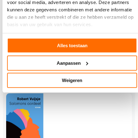
voor social media, adverteren en analyse. Deze partners
kunnen deze gegevens combineren met andere informatie
die u aan ze heeft verstrekt of die ze hebben verzameld op
basis van uw gebruik van hun services.
11 JANUARI 2021
Wedstrijd Box your book
Alles toestaan
Een boekendoos ontwerpen van een van je
lievelingsboeken. Dat is het onderwerp van de
wedstrijd die op…
Aanpassen
Weigeren