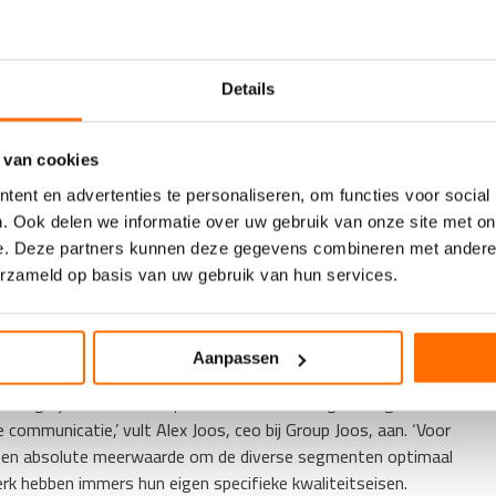
evolg van COVID-19, is Group Joos overtuigd van de
unicatie op papier, in een cross-channel
at samen met de integratie van de DM-afdeling in de
 Joos. Met de plaatsing op deze locatie zal een digitaal
Details
klassiek offset drukwerk.
 van cookies
ent en advertenties te personaliseren, om functies voor social
tsystemen bij Group Joos,’ zegt Frank Huigen, director
. Ook delen we informatie over uw gebruik van onze site met on
ankelijk waren dat voornamelijk systemen voor direct mail-
e. Deze partners kunnen deze gegevens combineren met andere i
it en productiviteit van onze ProStream-serie zo goed is dat
erzameld op basis van uw gebruik van hun services.
n breder spectrum van grafische toepassingen.
e
Aanpassen
bel mogelijk te kunnen inspelen in de verwerking van big data
e communicatie,’ vult Alex Joos, ceo bij Group Joos, aan. ‘Voor
it een absolute meerwaarde om de diverse segmenten optimaal
erk hebben immers hun eigen specifieke kwaliteitseisen.