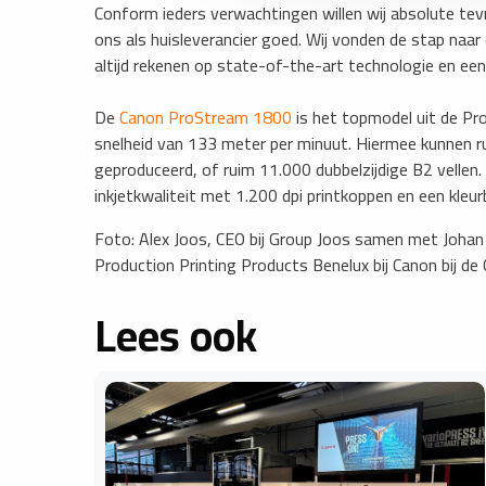
Conform ieders verwachtingen willen wij absolute tev
ons als huisleverancier goed. Wij vonden de stap naa
altijd rekenen op state-of-the-art technologie en een 
De
Canon ProStream 1800
is het topmodel uit de P
snelheid van 133 meter per minuut. Hiermee kunnen r
geproduceerd, of ruim 11.000 dubbelzijdige B2 velle
inkjetkwaliteit met 1.200 dpi printkoppen en een kleur
Foto: Alex Joos, CEO bij Group Joos samen met Johan
Production Printing Products Benelux bij Canon bij 
Lees ook