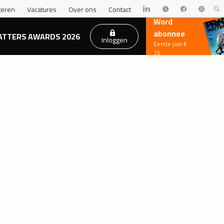
teren
Vacatures
Over ons
Contact
Word
abonnee
ATTERS AWARDS 2026
Inloggen
Eerste jaar €
75