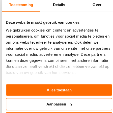
Toestemming
Details
Over
Deze website maakt gebruik van cookies
6 JANUARI 2021
PrintPunktCom, was passiert da?
We gebruiken cookies om content en advertenties te
PRINTmatters interviewde drukwerkfenomeen Marco
personaliseren, om functies voor social media te bieden en
Aarnink. U weet vast nog wel; hij verkocht het door
om ons websiteverkeer te analyseren. Ook delen we
hem…
informatie over uw gebruik van onze site met onze partners
voor social media, adverteren en analyse. Deze partners
kunnen deze gegevens combineren met andere informatie
die u aan ze heeft verstrekt of die ze hebben verzameld op
basis van uw gebruik van hun services.
Alles toestaan
Aanpassen