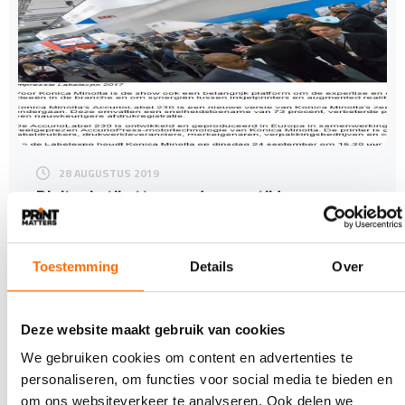
28 AUGUSTUS 2019
Digitaal etiketten produceren tijdens
Labelexpo
De groei in digitale productie van etiketten zal ook dit
jaar weer terug te zien zijn tijdens de Labelexpo…
Toestemming
Details
Over
Deze website maakt gebruik van cookies
We gebruiken cookies om content en advertenties te
personaliseren, om functies voor social media te bieden en
om ons websiteverkeer te analyseren. Ook delen we