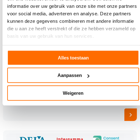
informatie over uw gebruik van onze site met onze partners
voor social media, adverteren en analyse. Deze partners
kunnen deze gegevens combineren met andere informatie
die u aan ze heeft verstrekt of die ze hebben verzameld op
basis van uw gebruik van hun services.
Alles toestaan
3 SEPTEMBER 2018
PREMIUM
Direct Mail: meer effect door speciale inkten
Aanpassen
en lakken
Je direct mail extra verleidelijk maken of laten
Weigeren
opvallen? Gebruik bijzondere inkten en/of lakken.
Directeur…