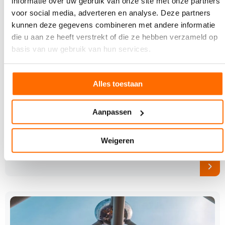
informatie over uw gebruik van onze site met onze partners
voor social media, adverteren en analyse. Deze partners
kunnen deze gegevens combineren met andere informatie
die u aan ze heeft verstrekt of die ze hebben verzameld op
basis van uw gebruik van hun services.
Alles toestaan
3 FEBRUARI 2021
Grafisch handelshuis Adkow gaat voor de
breedte: ‘Steeds meer verpakkings- en
Aanpassen
decoratiedrukkers’
Adkow beleeft een positieve flow, mede dankzij de
Weigeren
verbreding in de grafische markt. ‘We zijn gestart…