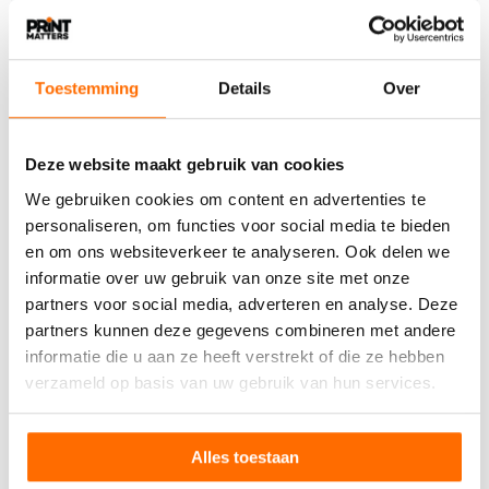
Toestemming
Details
Over
5 AUGUSTUS 2026
Boekenboot wint prijs voor Beste Statement
tijdens Canal Pride
Deze website maakt gebruik van cookies
Tijdens de Amsterdam Canal Pride op 1 augustus
We gebruiken cookies om content en advertenties te
heeft De Boekenboot de prijs gewonnen voor beste
personaliseren, om functies voor social media te bieden
statement.…
en om ons websiteverkeer te analyseren. Ook delen we
informatie over uw gebruik van onze site met onze
partners voor social media, adverteren en analyse. Deze
partners kunnen deze gegevens combineren met andere
informatie die u aan ze heeft verstrekt of die ze hebben
verzameld op basis van uw gebruik van hun services.
Alles toestaan