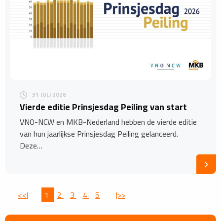
31 JULI 2026
Vierde editie Prinsjesdag Peiling van start
VNO-NCW en MKB-Nederland hebben de vierde editie
van hun jaarlijkse Prinsjesdag Peiling gelanceerd.
Deze…
<<|
1
2
3
4
5
|>>