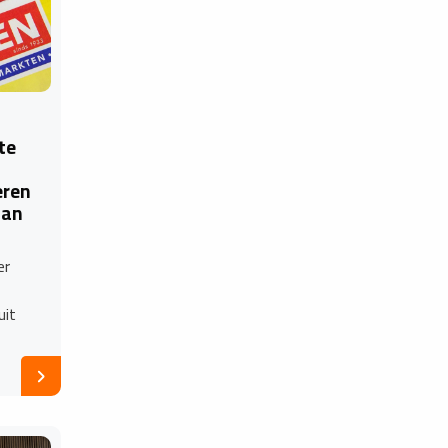
te
eren
dan
er
uit