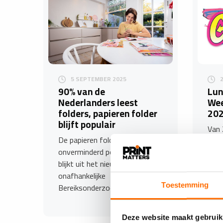
5 SEPTEMBER 2025
90% van de
Lun
Nederlanders leest
Wee
folders, papieren folder
20
blijft populair
Van 
De papieren folder is
okto
onverminderd populair. Dat
graf
blijkt uit het nieuwste,
Nede
onafhankelijke
Bereiksonderzoek…
Toestemming
Deze website maakt gebruik