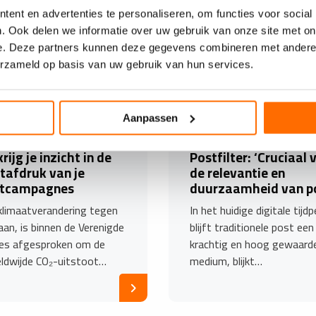
ent en advertenties te personaliseren, om functies voor social
. Ook delen we informatie over uw gebruik van onze site met on
e. Deze partners kunnen deze gegevens combineren met andere i
erzameld op basis van uw gebruik van hun services.
Aanpassen
5 MAART 2024
20 FEBRUARI 2024
rijg je inzicht in de
Postfilter: ‘Cruciaal 
tafdruk van je
de relevantie en
stcampagnes
duurzaamheid van p
limaatverandering tegen
In het huidige digitale tijdp
aan, is binnen de Verenigde
blijft traditionele post een
es afgesproken om de
krachtig en hoog gewaard
ldwijde CO₂-uitstoot…
medium, blijkt…