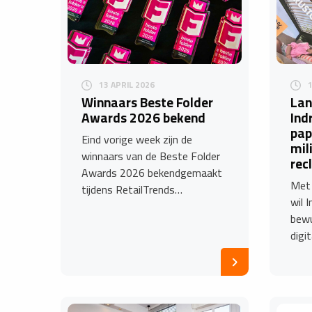
13 APRIL 2026
Winnaars Beste Folder
Lan
Awards 2026 bekend
Ind
pap
Eind vorige week zijn de
mil
winnaars van de Beste Folder
rec
Awards 2026 bekendgemaakt
Met 
tijdens RetailTrends…
wil 
bewu
digi