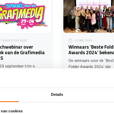
27 AUGUSTUS 2025
22 MEI 2024
chwebinar over
Winnaars ‘Beste Fold
k van de Grafimedia
Awards 2024’ beken
25
De winnaars voor de ‘Bes
29 september t/m 4
Folder Awards 2024’ zijn
ber openen tientallen
gisteren bekendgemaakt
imediabedrijven in heel
tijdens de award-uitreikin
rland hun deuren om…
Details
 van cookies