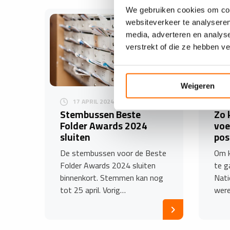
We gebruiken cookies om cont
websiteverkeer te analyseren
media, adverteren en analys
verstrekt of die ze hebben v
Weigeren
17 APRIL 2024
Stembussen Beste
Zo k
Folder Awards 2024
voe
sluiten
po
De stembussen voor de Beste
Om k
Folder Awards 2024 sluiten
te g
binnenkort. Stemmen kan nog
Nati
tot 25 april. Vorig…
were