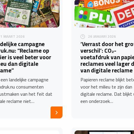
11 MAART 2026
26 JANUARI 2026
delijke campagne
‘Verrast door het gro
ruk.nu: “Reclame op
verschil’: CO₂-
ier is veel beter voor
voetafdruk van papi
ieu dan digitale
reclames veel lager 
lame”
van digitale reclame
een landelijke campagne
Papieren reclame blijkt bet
Indruk.nu consumenten
voor het milieu te zijn dan
stmaken van het feit dat
digitale reclame. Dat blijkt 
tale reclame niet…
een onderzoek…