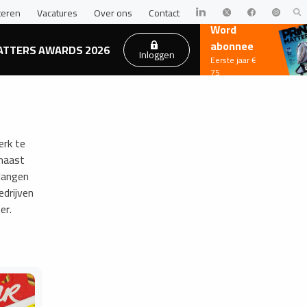
teren
Vacatures
Over ons
Contact
Word
abonnee
ATTERS AWARDS 2026
Inloggen
Eerste jaar €
75
erk te
 naast
langen
edrijven
eer.