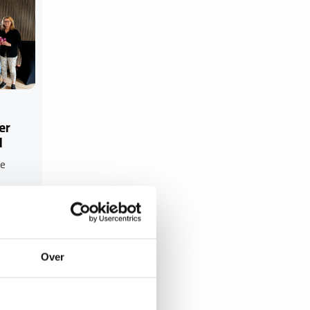
er
d
te
g…
Over