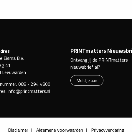
PRINTmatters Nieuwsbri
dres
ke Eisma B.V.
Ontvang jij de PRINTmatters
eg 41
nieuwsbrief al?
 Leeuwarden
Meld je aan
nnummer:
088 - 294 4800
res:
info@printmatters.nl
Disclaimer
Algemene voorwaarden
Privacyverklaring