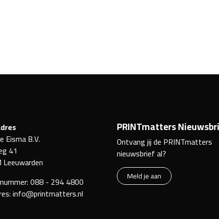
PRINTmatters Nieuwsbri
dres
ke Eisma B.V.
Ontvang jij de PRINTmatters
eg 41
nieuwsbrief al?
 Leeuwarden
Meld je aan
nnummer:
088 - 294 4800
res:
info@printmatters.nl