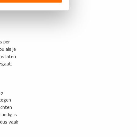
s per
u als je
ns laten
rgaat.
ige
 tegen
ichten
handig is
 dus vaak