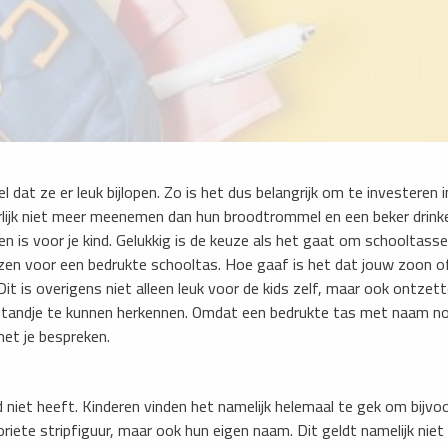
el dat ze er leuk bijlopen. Zo is het dus belangrijk om te investeren 
lijk niet meer meenemen dan hun broodtrommel en een beker drinke
agen is voor je kind. Gelukkig is de keuze als het gaat om schooltass
zen voor een bedrukte schooltas. Hoe gaaf is het dat jouw zoon o
t is overigens niet alleen leuk voor de kids zelf, maar ook ontzet
fstandje te kunnen herkennen. Omdat een bedrukte tas met naam no
met je bespreken.
d niet heeft. Kinderen vinden het namelijk helemaal te gek om bijvo
iete stripfiguur, maar ook hun eigen naam. Dit geldt namelijk niet 