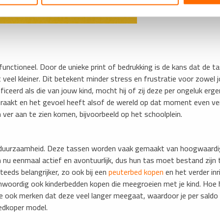
unctioneel. Door de unieke print of bedrukking is de kans dat de ta
eel kleiner. Dit betekent minder stress en frustratie voor zowel jo
ceerd als die van jouw kind, mocht hij of zij deze per ongeluk erge
ijt raakt en het gevoel heeft alsof de wereld op dat moment even ve
n ver aan te zien komen, bijvoorbeeld op het schoolplein.
de duurzaamheid. Deze tassen worden vaak gemaakt van hoogwaard
n nu eenmaal actief en avontuurlijk, dus hun tas moet bestand zijn
teeds belangrijker, zo ook bij een
peuterbed kopen
en het verder inr
enwoordig ook kinderbedden kopen die meegroeien met je kind. Hoe 
e ook merken dat deze veel langer meegaat, waardoor je per saldo
edkoper model.