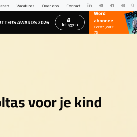
teren
Vacatures
Over ons
Contact
Word
abonnee
ATTERS AWARDS 2026
Inloggen
Eerste jaar €
75
tas voor je kind