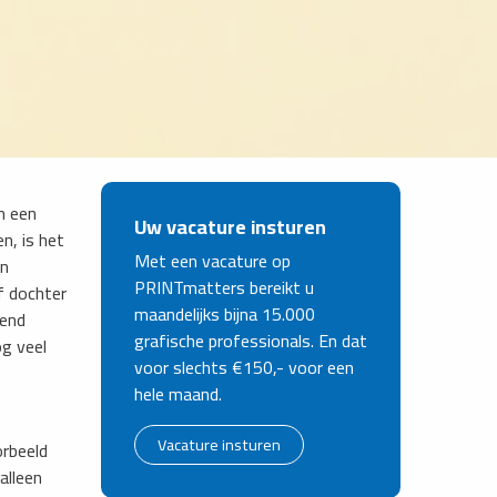
in een
Uw vacature insturen
n, is het
Met een vacature op
en
PRINTmatters bereikt u
f dochter
maandelijks bijna 15.000
tend
grafische professionals. En dat
g veel
voor slechts €150,- voor een
hele maand.
Vacature insturen
orbeeld
alleen